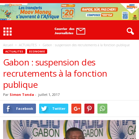
Accueil
ACTUALITES
Gabon : suspension des recrutements à la fonction publique
ACTUALITES
ECONOMIE
Gabon : suspension des
recrutements à la fonction
publique
Par
Simon Tonda
-
juillet 1, 2017
Facebook
Twitter