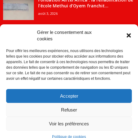
l’école Methui d’Oyem franchit...
août 3, 2026
Gérer le consentement aux
cookies
CATÉGORIE POPULAIRE
Pour offrir les meilleures expériences, nous utilisons des technologies
5707
ACTUALITES
telles que les cookies pour stocker et/ou accéder aux informations des
2091
Economie
appareils. Le fait de consentir à ces technologies nous permettra de traiter
des données telles que le comportement de navigation ou les ID uniques
1840
Politique
sur ce site. Le fait de ne pas consentir ou de retirer son consentement peut
avoir un effet négatif sur certaines caractéristiques et fonctions.
882
Société
859
Sport
Accepter
280
Education
256
Environnement
Refuser
Voir les préférences
Politique de cookies
© © Copyright 2014 - CDJ Médias - tous droits reservés