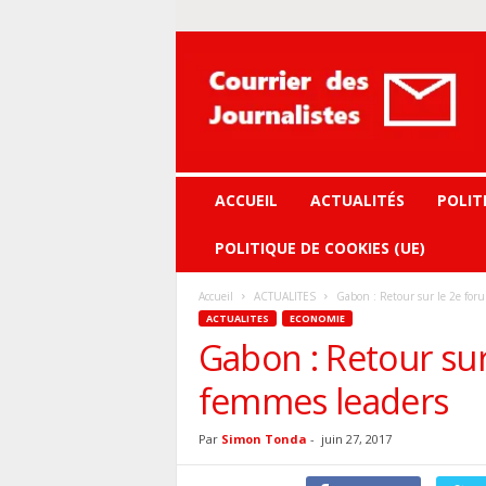
Courrier
des
journalistes
ACCUEIL
ACTUALITÉS
POLIT
POLITIQUE DE COOKIES (UE)
Accueil
ACTUALITES
Gabon : Retour sur le 2e for
ACTUALITES
ECONOMIE
Gabon : Retour sur
femmes leaders
Par
Simon Tonda
-
juin 27, 2017