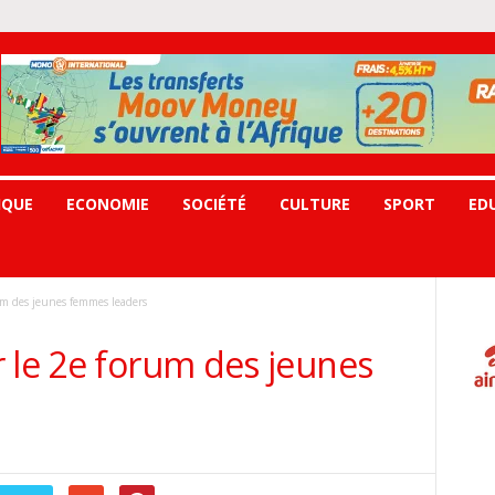
IQUE
ECONOMIE
SOCIÉTÉ
CULTURE
SPORT
ED
um des jeunes femmes leaders
 le 2e forum des jeunes