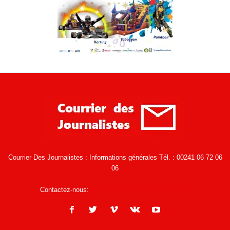
Courrier Des Journalistes : Informations générales Tél. : 00241 06 72 06
06
Contactez-nous:
infos@courrierdesjournalistes.net