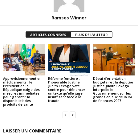
Ramses Winner
ARTICLES CONNEXES
PLUS DE L'AUTEUR
ACTUALITES
ACTUALITES
ACTUALITES
Approvisionnement en
Réforme foncière :
Débat d’orientation
médicaments : le
l’honorable Justine
budgétaire : la députée
Président de la
Judith Lekogo vote
Justine Judith Lekogo
République exige des
contre pour dénoncer
interpelle le
mesures immédiates
un texte qu’elle juge
Gouvernement sur les
pour garantir la
insuffisant face à la
grands enjeux de la loi
disponibilité des
fraude
de finances 2027
produits de santé
LAISSER UN COMMENTAIRE