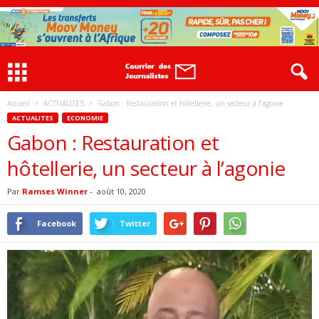
Accueil
ACTUALITES
Gabon : Restauration et hôtellerie, un secteur à l’agonie
ACTUALITES
ECONOMIE
Gabon : Restauration et
hôtellerie, un secteur à l’agonie
Par
Ramses Winner
-
août 10, 2020
Facebook
Twitter