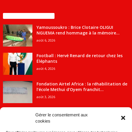
ENCORE PLUS D'ARTICLES
Yamoussoukro : Brice Clotaire OLIGUI
NGUEMA rend hommage à la mémoire...
août 6, 2026
Football : Hervé Renard de retour chez les
Éléphants
août 4, 2026
Fondation Airtel Africa : la réhabilitation de
l’école Methui d’Oyem franchit...
août 3, 2026
Gérer le consentement aux
cookies
CATÉGORIE POPULAIRE