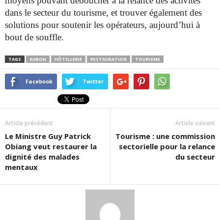
moyens pouvant déboucher à la relance des activités
dans le secteur du tourisme, et trouver également des
solutions pour soutenir les opérateurs, aujourd’hui à
bout de souffle.
TAGS
GABON
HÔTELLERIE
RESTAURATION
TOURISME
Facebook
Twitter
Article précédent
Article suivant
Le Ministre Guy Patrick
Tourisme : une commission
Obiang veut restaurer la
sectorielle pour la relance
dignité des malades
du secteur
mentaux