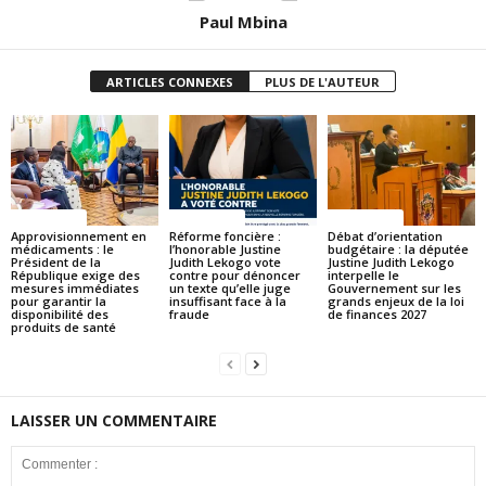
Paul Mbina
ARTICLES CONNEXES
PLUS DE L'AUTEUR
ACTUALITES
ACTUALITES
ACTUALITES
Approvisionnement en
Réforme foncière :
Débat d’orientation
médicaments : le
l’honorable Justine
budgétaire : la députée
Président de la
Judith Lekogo vote
Justine Judith Lekogo
République exige des
contre pour dénoncer
interpelle le
mesures immédiates
un texte qu’elle juge
Gouvernement sur les
pour garantir la
insuffisant face à la
grands enjeux de la loi
disponibilité des
fraude
de finances 2027
produits de santé
LAISSER UN COMMENTAIRE