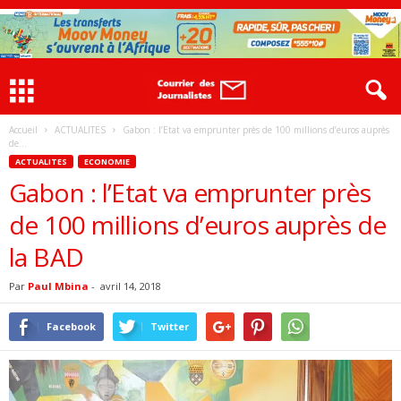
Accueil
ACTUALITES
Gabon : l’Etat va emprunter près de 100 millions d’euros auprès
de...
ACTUALITES
ECONOMIE
Gabon : l’Etat va emprunter près
de 100 millions d’euros auprès de
la BAD
Par
Paul Mbina
-
avril 14, 2018
Facebook
Twitter