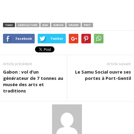
TAGS
AGRICULTURE
BAD
GABON
GRAINE
PRET
Facebook
Twitter
Article précédent
Article suivant
Gabon : vol d’un
Le Samu Social ouvre ses
générateur de 7 tonnes au
portes à Port-Gentil
musée des arts et
traditions