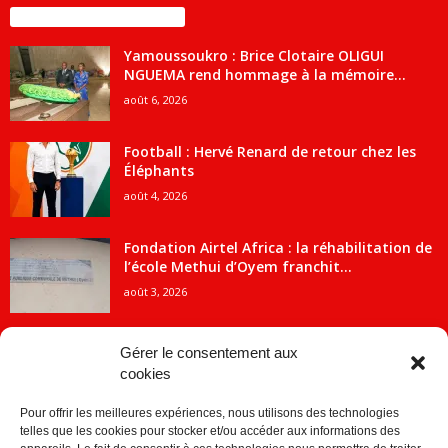
ENCORE PLUS D'ARTICLES
Yamoussoukro : Brice Clotaire OLIGUI
NGUEMA rend hommage à la mémoire...
août 6, 2026
Football : Hervé Renard de retour chez les
Éléphants
août 4, 2026
Fondation Airtel Africa : la réhabilitation de
l’école Methui d’Oyem franchit...
août 3, 2026
Gérer le consentement aux
cookies
CATÉGORIE POPULAIRE
Pour offrir les meilleures expériences, nous utilisons des technologies
5707
ACTUALITES
telles que les cookies pour stocker et/ou accéder aux informations des
2091
Economie