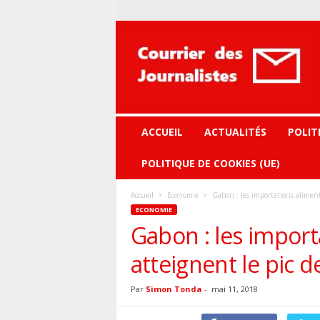
Courrier
des
journalistes
ACCUEIL
ACTUALITÉS
POLIT
POLITIQUE DE COOKIES (UE)
Accueil
Economie
Gabon : les importations alimenta
ECONOMIE
Gabon : les import
atteignent le pic de
Par
Simon Tonda
-
mai 11, 2018