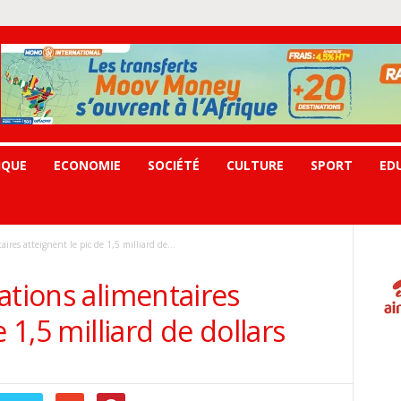
IQUE
ECONOMIE
SOCIÉTÉ
CULTURE
SPORT
ED
ires atteignent le pic de 1,5 milliard de...
ations alimentaires
 1,5 milliard de dollars