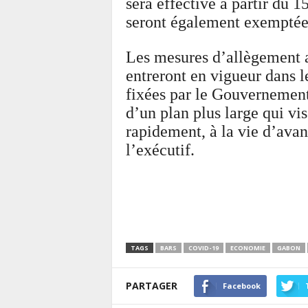
sera effective à partir du 
seront également exemptées
Les mesures d’allègement
entreront en vigueur dans l
fixées par le Gouvernement.
d’un plan plus large qui vi
rapidement, à la vie d’avan
l’exécutif.
TAGS
BARS
COVID-19
ECONOMIE
GABON
PARTAGER
Facebook