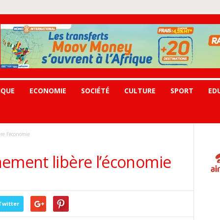
IQUE
ECONOMIE
SOCIÉTÉ
CULTURE
SPORT
ED
re l’économie
nement libère l’économie
Twitter