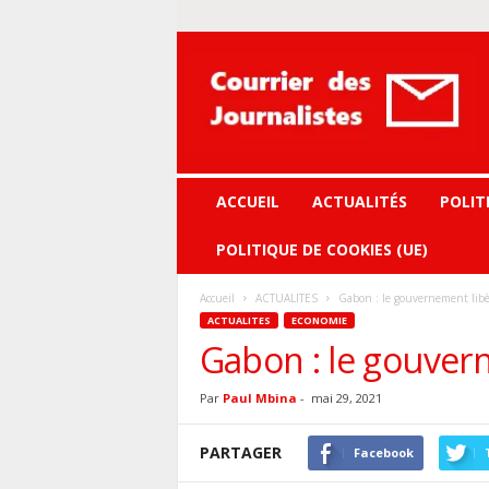
Courrier
des
journalistes
ACCUEIL
ACTUALITÉS
POLIT
POLITIQUE DE COOKIES (UE)
Accueil
ACTUALITES
Gabon : le gouvernement libè
ACTUALITES
ECONOMIE
Gabon : le gouver
Par
Paul Mbina
-
mai 29, 2021
PARTAGER
Facebook