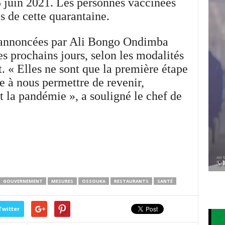
15 juin 2021. Les personnes vaccinées
 de cette quarantaine.
 annoncées par Ali Bongo Ondimba
es prochains jours, selon les modalités
 « Elles ne sont que la première étape
se à nous permettre de revenir,
t la pandémie », a souligné le chef de
GOUVERNEMENT
MESURES
OSSOUKA
RESTAURANTS
SANTÉ
Twitter