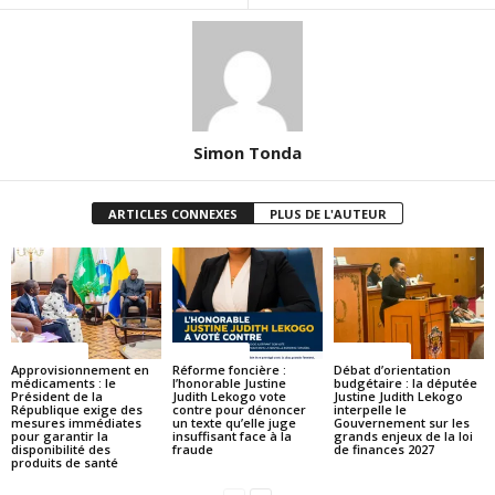
Simon Tonda
ARTICLES CONNEXES
PLUS DE L'AUTEUR
ACTUALITES
ACTUALITES
ACTUALITES
Approvisionnement en
Réforme foncière :
Débat d’orientation
médicaments : le
l’honorable Justine
budgétaire : la députée
Président de la
Judith Lekogo vote
Justine Judith Lekogo
République exige des
contre pour dénoncer
interpelle le
mesures immédiates
un texte qu’elle juge
Gouvernement sur les
pour garantir la
insuffisant face à la
grands enjeux de la loi
disponibilité des
fraude
de finances 2027
produits de santé