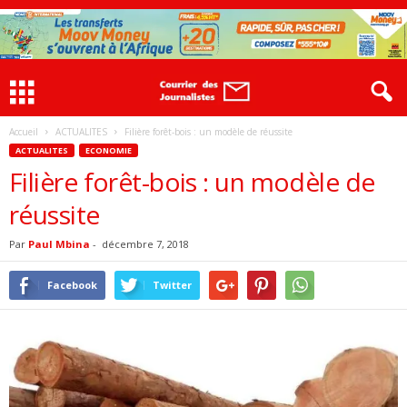
Accueil
ACTUALITES
Filière forêt-bois : un modèle de réussite
ACTUALITES
ECONOMIE
Filière forêt-bois : un modèle de
réussite
Par
Paul Mbina
-
décembre 7, 2018
Facebook
Twitter