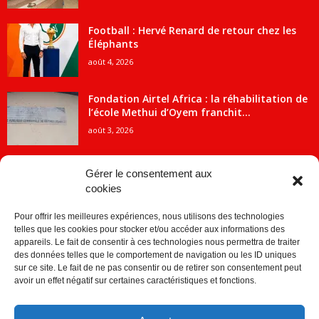
Football : Hervé Renard de retour chez les
Éléphants
août 4, 2026
Fondation Airtel Africa : la réhabilitation de
l’école Methui d’Oyem franchit...
août 3, 2026
Gérer le consentement aux
cookies
CATÉGORIE POPULAIRE
Pour offrir les meilleures expériences, nous utilisons des technologies
5707
ACTUALITES
telles que les cookies pour stocker et/ou accéder aux informations des
2091
Economie
appareils. Le fait de consentir à ces technologies nous permettra de traiter
des données telles que le comportement de navigation ou les ID uniques
1840
Politique
sur ce site. Le fait de ne pas consentir ou de retirer son consentement peut
avoir un effet négatif sur certaines caractéristiques et fonctions.
882
Société
859
Sport