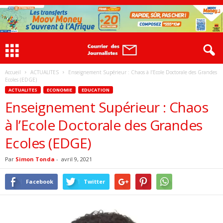
Accueil
ACTUALITES
Enseignement Supérieur : Chaos à l’Ecole Doctorale des Grandes
Ecoles (EDGE)
ACTUALITES
ECONOMIE
EDUCATION
Enseignement Supérieur : Chaos
à l’Ecole Doctorale des Grandes
Ecoles (EDGE)
Par
Simon Tonda
-
avril 9, 2021
Facebook
Twitter