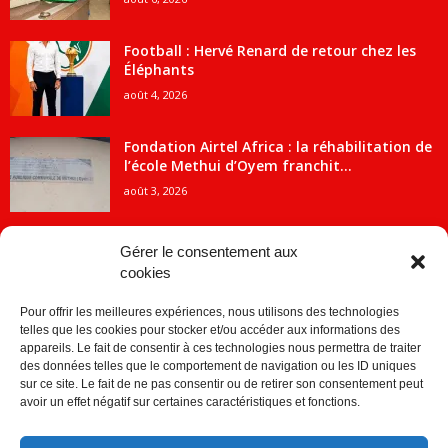
Football : Hervé Renard de retour chez les
Éléphants
août 4, 2026
Fondation Airtel Africa : la réhabilitation de
l’école Methui d’Oyem franchit...
août 3, 2026
Gérer le consentement aux
cookies
CATÉGORIE POPULAIRE
Pour offrir les meilleures expériences, nous utilisons des technologies
5707
ACTUALITES
telles que les cookies pour stocker et/ou accéder aux informations des
2091
Economie
appareils. Le fait de consentir à ces technologies nous permettra de traiter
des données telles que le comportement de navigation ou les ID uniques
1840
Politique
sur ce site. Le fait de ne pas consentir ou de retirer son consentement peut
avoir un effet négatif sur certaines caractéristiques et fonctions.
882
Société
859
Sport