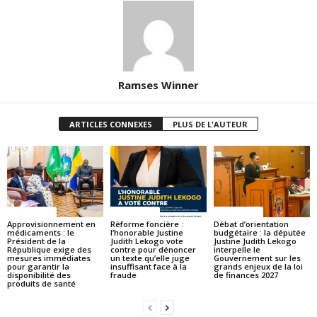
Ramses Winner
ARTICLES CONNEXES
PLUS DE L'AUTEUR
ACTUALITES
ACTUALITES
ACTUALITES
Approvisionnement en
Réforme foncière :
Débat d’orientation
médicaments : le
l’honorable Justine
budgétaire : la députée
Président de la
Judith Lekogo vote
Justine Judith Lekogo
République exige des
contre pour dénoncer
interpelle le
mesures immédiates
un texte qu’elle juge
Gouvernement sur les
pour garantir la
insuffisant face à la
grands enjeux de la loi
disponibilité des
fraude
de finances 2027
produits de santé