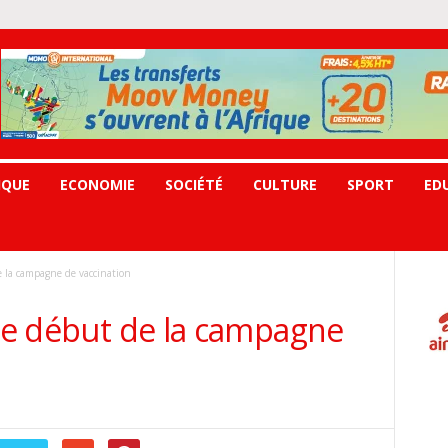
IQUE
ECONOMIE
SOCIÉTÉ
CULTURE
SPORT
ED
e la campagne de vaccination
 le début de la campagne