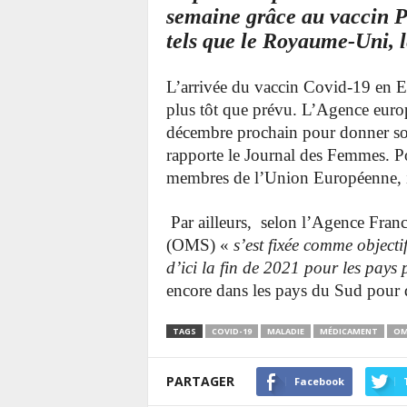
semaine grâce au vaccin Pfi
tels que le Royaume-Uni, l
L’arrivée du vaccin Covid-19 en E
plus tôt que prévu. L’Agence euro
décembre prochain pour donner so
rapporte le Journal des Femmes. Po
membres de l’Union Européenne, il
Par ailleurs, selon l’Agence Fran
(OMS) «
s’est fixée comme objecti
d’ici la fin de 2021 pour les pays 
encore dans les pays du Sud pour 
TAGS
COVID-19
MALADIE
MÉDICAMENT
OM
PARTAGER
Facebook