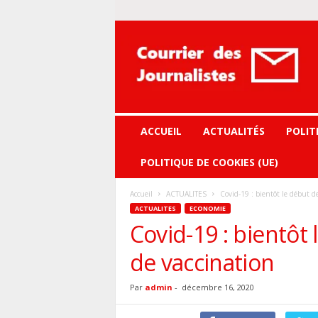
Courrier
des
journalistes
ACCUEIL
ACTUALITÉS
POLIT
POLITIQUE DE COOKIES (UE)
Accueil
ACTUALITES
Covid-19 : bientôt le début d
ACTUALITES
ECONOMIE
Covid-19 : bientôt
de vaccination
Par
admin
-
décembre 16, 2020