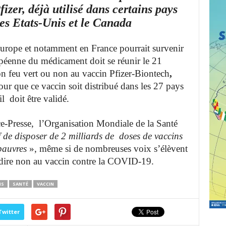
zer, déjà utilisé dans certains pays
es Etats-Unis et le Canada
urope et notamment en France pourrait survenir
péenne du médicament doit se réunir le 21
n feu vert ou non au
vaccin Pfizer-Biontech
,
ur que ce vaccin soit distribué dans les 27 pays
 doit être validé.
ce-Presse, l’Organisation Mondiale de la Santé
f de disposer de 2 milliards de doses de vaccins
pauvres
», même si de nombreuses voix s’élèvent
dire non au vaccin contre la COVID-19.
S
SANTÉ
VACCIN
Twitter