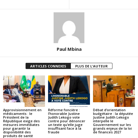
Paul Mbina
ARTICLES CONNEXES
PLUS DE L'AUTEUR
ACTUALITES
ACTUALITES
ACTUALITES
Approvisionnement en
Réforme foncière :
Débat d’orientation
médicaments : le
l’honorable Justine
budgétaire : la députée
Président de la
Judith Lekogo vote
Justine Judith Lekogo
République exige des
contre pour dénoncer
interpelle le
mesures immédiates
un texte qu’elle juge
Gouvernement sur les
pour garantir la
insuffisant face à la
grands enjeux de la loi
disponibilité des
fraude
de finances 2027
produits de santé