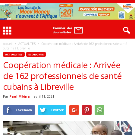
Accueil
ACTUALITES
Coopération médicale : Arrivée de 162 professionnels de santé
cubains à Libreville
ACTUALITES
ECONOMIE
Coopération médicale : Arrivée
de 162 professionnels de santé
cubains à Libreville
Par
Paul Mbina
-
avril 11, 2021
Facebook
Twitter