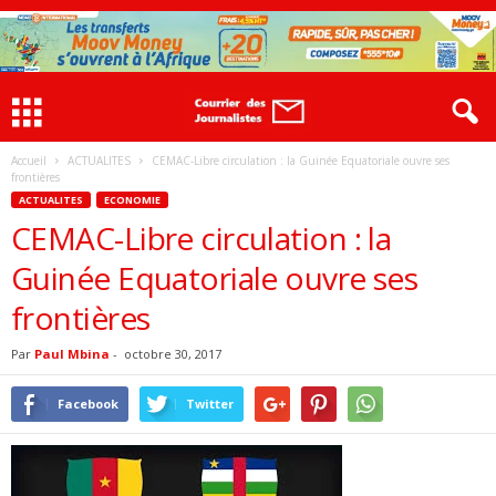
Accueil
ACTUALITES
CEMAC-Libre circulation : la Guinée Equatoriale ouvre ses
frontières
ACTUALITES
ECONOMIE
CEMAC-Libre circulation : la
Guinée Equatoriale ouvre ses
frontières
Par
Paul Mbina
-
octobre 30, 2017
Facebook
Twitter