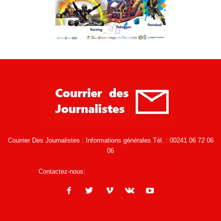
Courrier Des Journalistes : Informations générales Tél. : 00241 06 72 06
06
Contactez-nous:
infos@courrierdesjournalistes.net