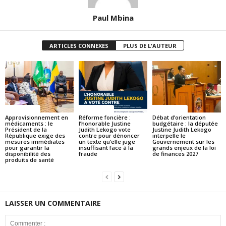
Paul Mbina
ARTICLES CONNEXES
PLUS DE L'AUTEUR
ACTUALITES
ACTUALITES
ACTUALITES
Approvisionnement en
Réforme foncière :
Débat d’orientation
médicaments : le
l’honorable Justine
budgétaire : la députée
Président de la
Judith Lekogo vote
Justine Judith Lekogo
République exige des
contre pour dénoncer
interpelle le
mesures immédiates
un texte qu’elle juge
Gouvernement sur les
pour garantir la
insuffisant face à la
grands enjeux de la loi
disponibilité des
fraude
de finances 2027
produits de santé
LAISSER UN COMMENTAIRE