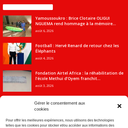
ENCORE PLUS D'ARTICLES
Yamoussoukro : Brice Clotaire OLIGUI
NGUEMA rend hommage à la mémoire...
août 6, 2026
Football : Hervé Renard de retour chez les
Éléphants
août 4, 2026
Fondation Airtel Africa : la réhabilitation de
l’école Methui d’Oyem franchit...
août 3, 2026
Gérer le consentement aux
cookies
CATÉGORIE POPULAIRE
Pour offrir les meilleures expériences, nous utilisons des technologies
5707
ACTUALITES
telles que les cookies pour stocker et/ou accéder aux informations des