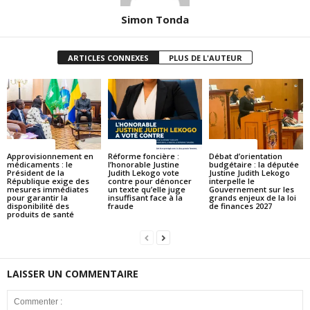
Simon Tonda
ARTICLES CONNEXES
PLUS DE L'AUTEUR
ACTUALITES
ACTUALITES
ACTUALITES
Approvisionnement en
Réforme foncière :
Débat d’orientation
médicaments : le
l’honorable Justine
budgétaire : la députée
Président de la
Judith Lekogo vote
Justine Judith Lekogo
République exige des
contre pour dénoncer
interpelle le
mesures immédiates
un texte qu’elle juge
Gouvernement sur les
pour garantir la
insuffisant face à la
grands enjeux de la loi
disponibilité des
fraude
de finances 2027
produits de santé
LAISSER UN COMMENTAIRE