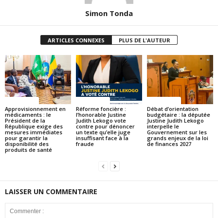
Simon Tonda
ARTICLES CONNEXES
PLUS DE L'AUTEUR
ACTUALITES
ACTUALITES
ACTUALITES
Approvisionnement en
Réforme foncière :
Débat d’orientation
médicaments : le
l’honorable Justine
budgétaire : la députée
Président de la
Judith Lekogo vote
Justine Judith Lekogo
République exige des
contre pour dénoncer
interpelle le
mesures immédiates
un texte qu’elle juge
Gouvernement sur les
pour garantir la
insuffisant face à la
grands enjeux de la loi
disponibilité des
fraude
de finances 2027
produits de santé
LAISSER UN COMMENTAIRE