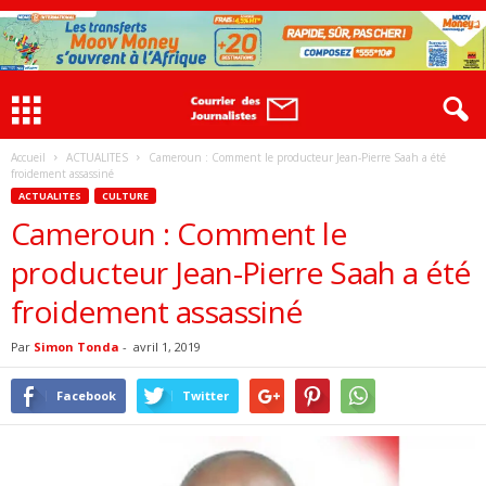
Accueil
ACTUALITES
Cameroun : Comment le producteur Jean-Pierre Saah a été
froidement assassiné
ACTUALITES
CULTURE
Cameroun : Comment le
producteur Jean-Pierre Saah a été
froidement assassiné
Par
Simon Tonda
-
avril 1, 2019
Facebook
Twitter