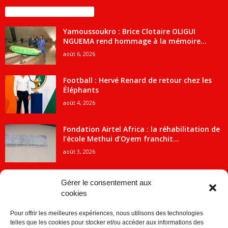
ENCORE PLUS D'ARTICLES
Yamoussoukro : Brice Clotaire OLIGUI
NGUEMA rend hommage à la mémoire...
août 6, 2026
Football : Hervé Renard de retour chez les
Éléphants
août 4, 2026
Fondation Airtel Africa : la réhabilitation de
l’école Methui d’Oyem franchit...
août 3, 2026
Gérer le consentement aux
cookies
CATÉGORIE POPULAIRE
Pour offrir les meilleures expériences, nous utilisons des technologies
5707
ACTUALITES
telles que les cookies pour stocker et/ou accéder aux informations des