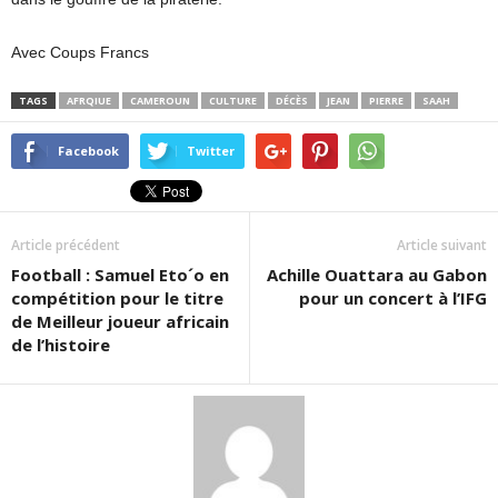
Avec Coups Francs
TAGS
AFRQIUE
CAMEROUN
CULTURE
DÉCÈS
JEAN
PIERRE
SAAH
Facebook
Twitter
Article précédent
Article suivant
Football : Samuel Eto´o en
Achille Ouattara au Gabon
compétition pour le titre
pour un concert à l’IFG
de Meilleur joueur africain
de l’histoire