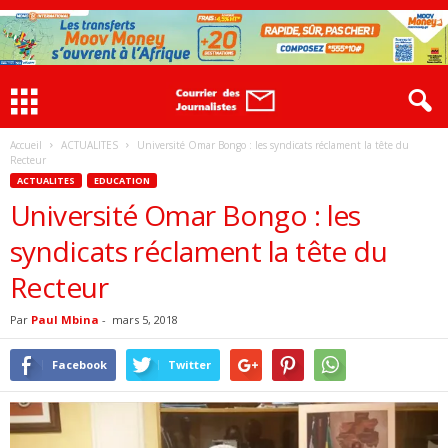
Accueil
ACTUALITES
Université Omar Bongo : les syndicats réclament la tête du
Recteur
ACTUALITES
EDUCATION
Université Omar Bongo : les
syndicats réclament la tête du
Recteur
Par
Paul Mbina
-
mars 5, 2018
Facebook
Twitter