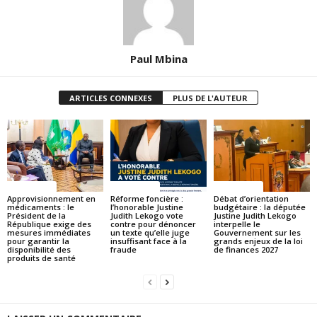
Paul Mbina
ARTICLES CONNEXES
PLUS DE L'AUTEUR
ACTUALITES
ACTUALITES
ACTUALITES
Approvisionnement en
Réforme foncière :
Débat d’orientation
médicaments : le
l’honorable Justine
budgétaire : la députée
Président de la
Judith Lekogo vote
Justine Judith Lekogo
République exige des
contre pour dénoncer
interpelle le
mesures immédiates
un texte qu’elle juge
Gouvernement sur les
pour garantir la
insuffisant face à la
grands enjeux de la loi
disponibilité des
fraude
de finances 2027
produits de santé