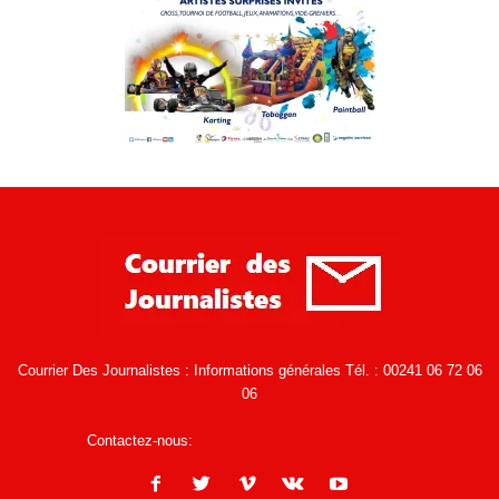
Courrier Des Journalistes : Informations générales Tél. : 00241 06 72 06
06
Contactez-nous:
infos@courrierdesjournalistes.net