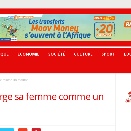
IQUE
ECONOMIE
SOCIÉTÉ
CULTURE
SPORT
ED
mme comme un mouton
orge sa femme comme un