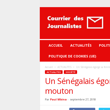
Courrier
des
journalistes
ACCUEIL
ACTUALITÉS
POLIT
POLITIQUE DE COOKIES (UE)
Accueil
ACTUALITES
Un Sénégalais égorge sa fe
ACTUALITES
SOCIÉTÉ
Un Sénégalais ég
mouton
Par
Paul Mbina
-
septembre 27, 2018