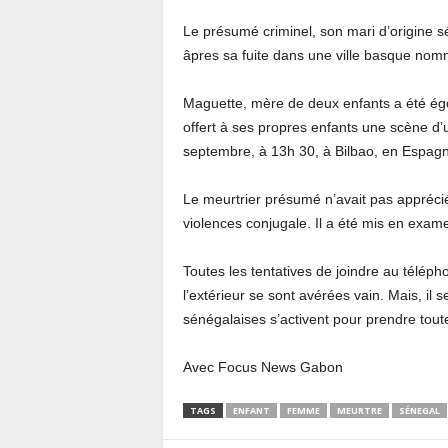
Le présumé criminel, son mari d’origine sé
âpres sa fuite dans une ville basque nom
Maguette, mère de deux enfants a été égo
offert à ses propres enfants une scène d’u
septembre, à 13h 30, à Bilbao, en Espagne
Le meurtrier présumé n’avait pas apprécié 
violences conjugale. Il a été mis en exam
Toutes les tentatives de joindre au télép
l’extérieur se sont avérées vain. Mais, il s
sénégalaises s’activent pour prendre toute
Avec Focus News Gabon
TAGS
ENFANT
FEMME
MEURTRE
SÉNEGAL