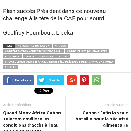
Plein succès Président dans ce nouveau
challenge à la tête de la CAF pour sourd.
Geoffroy Foumboula Libeka
TAGS
ACTUALITÉS DU GABON
AFRIQUE
CONFÉDÉRATION AFRICAINE DE FOOTBALL
COURRIER DES JOURNALISTES
FOOTBALL
GABON
HANDICAP
SOURD
SPORT : LE GABONAIS IBRAHIM ADJAGBE ÉLU PRÉSIDENT DE LA CAF POUR SOURD
SPORTS
Facebook
Twitter
Article précédent
Article suivant
Quand Moov Africa Gabon
Gabon : Enfin la vraie
Telecom améliore les
bataille pour la sécurité
conditions d’accès à l’eau
alimentaire