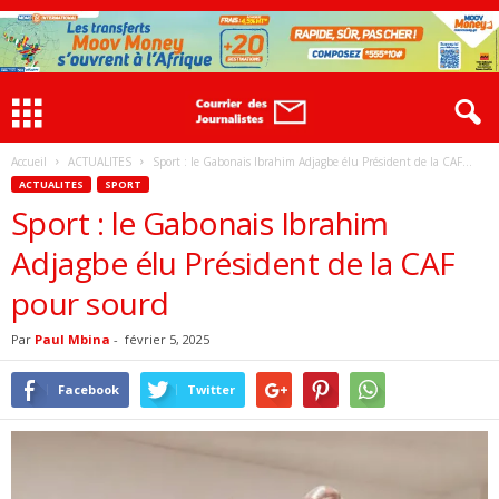
Accueil
ACTUALITES
Sport : le Gabonais Ibrahim Adjagbe élu Président de la CAF...
ACTUALITES
SPORT
Sport : le Gabonais Ibrahim
Adjagbe élu Président de la CAF
pour sourd
Par
Paul Mbina
-
février 5, 2025
Facebook
Twitter