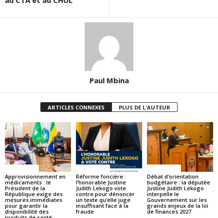
au CTA et au CHUL
Paul Mbina
ARTICLES CONNEXES
PLUS DE L'AUTEUR
ACTUALITES
ACTUALITES
ACTUALITES
Approvisionnement en
Réforme foncière :
Débat d’orientation
médicaments : le
l’honorable Justine
budgétaire : la députée
Président de la
Judith Lekogo vote
Justine Judith Lekogo
République exige des
contre pour dénoncer
interpelle le
mesures immédiates
un texte qu’elle juge
Gouvernement sur les
pour garantir la
insuffisant face à la
grands enjeux de la loi
disponibilité des
fraude
de finances 2027
produits de santé