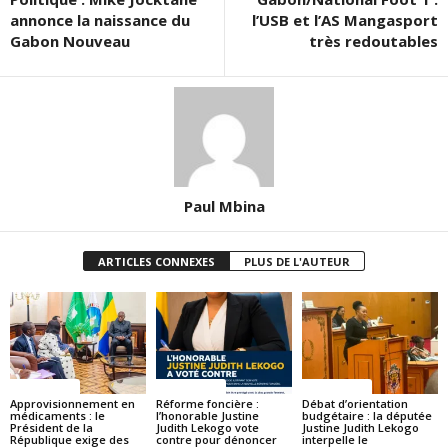
annonce la naissance du
l’USB et l’AS Mangasport
Gabon Nouveau
très redoutables
Paul Mbina
ARTICLES CONNEXES
PLUS DE L'AUTEUR
ACTUALITES
ACTUALITES
ACTUALITES
Approvisionnement en
Réforme foncière :
Débat d’orientation
médicaments : le
l’honorable Justine
budgétaire : la députée
Président de la
Judith Lekogo vote
Justine Judith Lekogo
République exige des
contre pour dénoncer
interpelle le