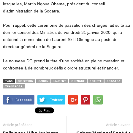
lesquelles, Martin Ngoua Obame, président du conseil
d’administration de la Sogatra.
Pour rappel, cette cérémonie de passation des charges fait suite au
dernier conseil des Ministres du vendredi 31 janvier 2020, qui a
entériné la nomination de Laurent Skitt Okengue au poste de
directeur général de la Sogatra.
Le nouveau DG prend la tête d’une société en pleine mutation et
confrontée à de nombreux défis d’ordre structurel et financier.
TAGS
DIRECTION
GABON
LAURENT
OKENGUE
SOCIETE
SOGATRA
TRANSPORT
Facebook
Twitter
Article précédent
Article suivant
Politique : Mike Jocktane
Gabon/National Foot 1 :