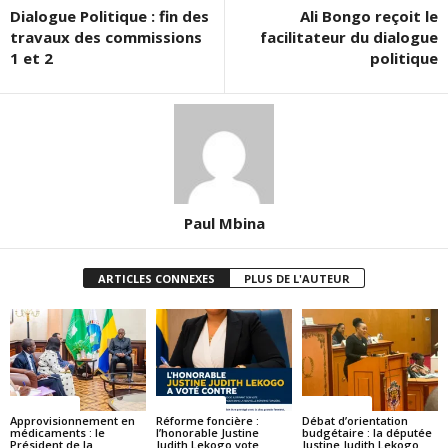
Dialogue Politique : fin des
Ali Bongo reçoit le
travaux des commissions
facilitateur du dialogue
1 et 2
politique
Paul Mbina
ARTICLES CONNEXES
PLUS DE L'AUTEUR
ACTUALITES
ACTUALITES
ACTUALITES
Approvisionnement en
Réforme foncière :
Débat d’orientation
médicaments : le
l’honorable Justine
budgétaire : la députée
Président de la
Judith Lekogo vote
Justine Judith Lekogo