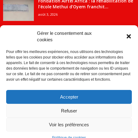
Fondation Airtel Africa : la réhabilitation de
l’école Methui d’Oyem franchit...
août 3, 2026
Gérer le consentement aux
cookies
CATÉGORIE POPULAIRE
Pour offrir les meilleures expériences, nous utilisons des technologies
5707
ACTUALITES
telles que les cookies pour stocker et/ou accéder aux informations des
2091
Economie
appareils. Le fait de consentir à ces technologies nous permettra de traiter
des données telles que le comportement de navigation ou les ID uniques
1840
Politique
sur ce site. Le fait de ne pas consentir ou de retirer son consentement peut
avoir un effet négatif sur certaines caractéristiques et fonctions.
882
Société
859
Sport
Accepter
280
Education
256
Environnement
Refuser
Voir les préférences
Politique de cookies