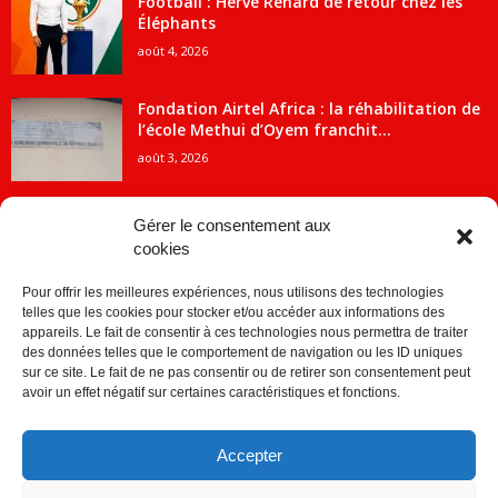
Football : Hervé Renard de retour chez les
Éléphants
août 4, 2026
Fondation Airtel Africa : la réhabilitation de
l’école Methui d’Oyem franchit...
août 3, 2026
Gérer le consentement aux
cookies
CATÉGORIE POPULAIRE
Pour offrir les meilleures expériences, nous utilisons des technologies
5707
ACTUALITES
telles que les cookies pour stocker et/ou accéder aux informations des
2091
Economie
appareils. Le fait de consentir à ces technologies nous permettra de traiter
des données telles que le comportement de navigation ou les ID uniques
1840
Politique
sur ce site. Le fait de ne pas consentir ou de retirer son consentement peut
avoir un effet négatif sur certaines caractéristiques et fonctions.
882
Société
859
Sport
Accepter
280
Education
256
Environnement