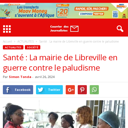
Accueil
ACTUALITES
Santé : La mairie de Libreville en guerre contre le paludisme
ACTUALITES
SOCIÉTÉ
Santé : La mairie de Libreville en
guerre contre le paludisme
Par
Simon Tonda
-
avril 26, 2024
Facebook
Twitter