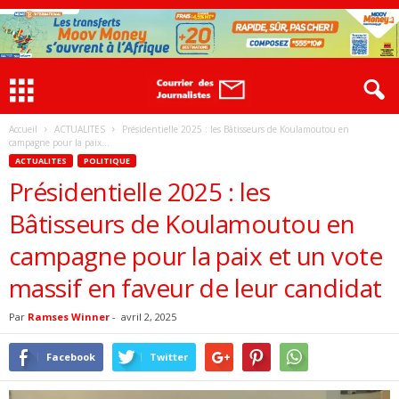
Accueil
ACTUALITES
Présidentielle 2025 : les Bâtisseurs de Koulamoutou en
campagne pour la paix...
ACTUALITES
POLITIQUE
Présidentielle 2025 : les
Bâtisseurs de Koulamoutou en
campagne pour la paix et un vote
massif en faveur de leur candidat
Par
Ramses Winner
-
avril 2, 2025
Facebook
Twitter