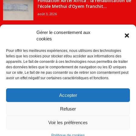
Fondation Airtel Africa : la réhabilitation de
l’école Methui d’Oyem franchit...
août 3, 2026
Gérer le consentement aux
cookies
CATÉGORIE POPULAIRE
Pour offrir les meilleures expériences, nous utilisons des technologies
5707
ACTUALITES
telles que les cookies pour stocker et/ou accéder aux informations des
2091
Economie
appareils. Le fait de consentir à ces technologies nous permettra de traiter
des données telles que le comportement de navigation ou les ID uniques
1840
Politique
sur ce site. Le fait de ne pas consentir ou de retirer son consentement peut
avoir un effet négatif sur certaines caractéristiques et fonctions.
882
Société
859
Sport
Accepter
280
Education
256
Environnement
Refuser
Voir les préférences
Politique de cookies