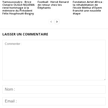
Yamoussoukro : Brice
Football : Hervé Renard
Fondation Airtel Africa :
Clotaire OLIGUI NGUEMA
de retour chez les
la réhabilitation de
rend hommage à la
Éléphants
l’école Methui d’Oyem
mémoire du Président
franchit une nouvelle
Félix Houphouët-Boigny
étape
LAISSER UN COMMENTAIRE