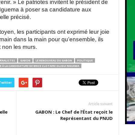
enir.
» Le patriotes invitent le président de
re Nguema à poser sa candidature aux
-elle précisé.
yen, les participants ont exprimé leur joie
 main dans la main pour qu’ensemble, ils
t non les murs.
RNALISTES
GABON
LE RENOUVEAU DU GABON
POLITIQUE
E À LA CANDIDATURE DE BRICE CLOTAIRE OLIGUI NGUEMA
Twitter
Article suivant
elle
GABON : Le Chef de l’État reçoit le
Représentant du PNUD