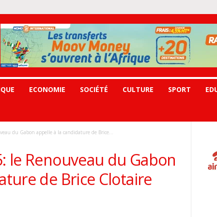
IQUE
ECONOMIE
SOCIÉTÉ
CULTURE
SPORT
ED
veau du Gabon appelle à la candidature de Brice...
25: le Renouveau du Gabon
ature de Brice Clotaire