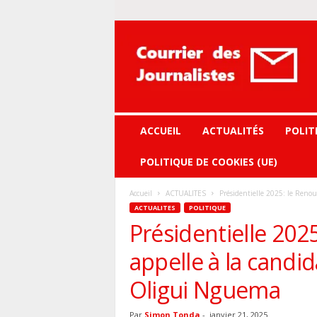
Courrier
des
journalistes
ACCUEIL
ACTUALITÉS
POLIT
POLITIQUE DE COOKIES (UE)
Accueil
ACTUALITES
Présidentielle 2025: le Renou
ACTUALITES
POLITIQUE
Présidentielle 20
appelle à la candid
Oligui Nguema
Par
Simon Tonda
-
janvier 21, 2025