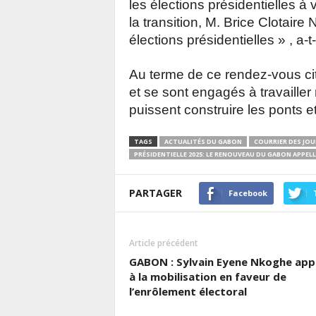
les élections présidentielles à v
la transition, M. Brice Clotai
élections présidentielles » , a-t
Au terme de ce rendez-vous cito
et se sont engagés à travailler
puissent construire les ponts e
TAGS
ACTUALITÉS DU GABON
COURRIER DES JOU
PRÉSIDENTIELLE 2025: LE RENOUVEAU DU GABON APPELL
PARTAGER
Facebook
Article précédent
GABON : Sylvain Eyene Nkoghe app
à la mobilisation en faveur de
l’enrôlement électoral