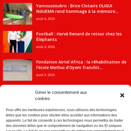
Yamoussoukro : Brice Clotaire OLIGUI
NGUEMA rend hommage à la mémoire...
août 6, 2026
Football : Hervé Renard de retour chez les
Éléphants
août 4, 2026
Fondation Airtel Africa : la réhabilitation de
l’école Methui d’Oyem franchit...
août 3, 2026
Gérer le consentement aux
cookies
CATÉGORIE POPULAIRE
Pour offrir les meilleures expériences, nous utilisons des technologies
5707
ACTUALITES
telles que les cookies pour stocker et/ou accéder aux informations des
2091
Economie
appareils. Le fait de consentir à ces technologies nous permettra de traiter
des données telles que le comportement de navigation ou les ID uniques
1840
Politique