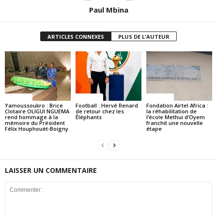
Paul Mbina
ARTICLES CONNEXES
PLUS DE L'AUTEUR
Politique
Politique
Politique
Yamoussoukro : Brice
Football : Hervé Renard
Fondation Airtel Africa :
Clotaire OLIGUI NGUEMA
de retour chez les
la réhabilitation de
rend hommage à la
Éléphants
l’école Methui d’Oyem
mémoire du Président
franchit une nouvelle
Félix Houphouët-Boigny
étape
LAISSER UN COMMENTAIRE