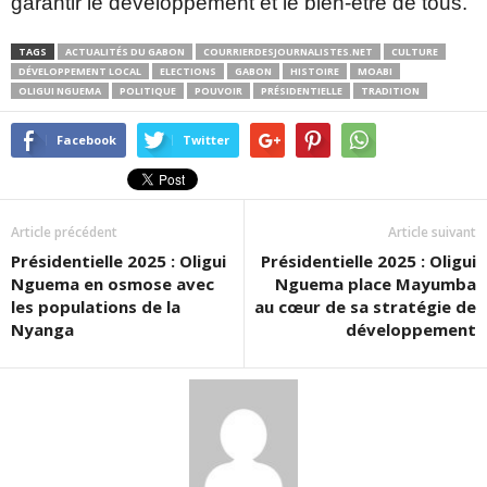
garantir le développement et le bien-être de tous.
TAGS
ACTUALITÉS DU GABON
COURRIERDESJOURNALISTES.NET
CULTURE
DÉVELOPPEMENT LOCAL
ELECTIONS
GABON
HISTOIRE
MOABI
OLIGUI NGUEMA
POLITIQUE
POUVOIR
PRÉSIDENTIELLE
TRADITION
Facebook
Twitter
Article précédent
Article suivant
Présidentielle 2025 : Oligui
Présidentielle 2025 : Oligui
Nguema en osmose avec
Nguema place Mayumba
les populations de la
au cœur de sa stratégie de
Nyanga
développement