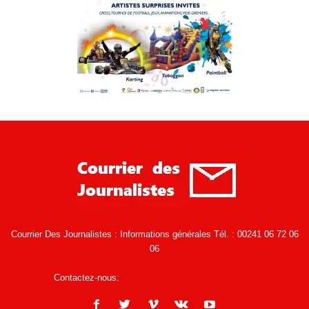
Courrier Des Journalistes : Informations générales Tél. : 00241 06 72 06
06
Contactez-nous:
infos@courrierdesjournalistes.net