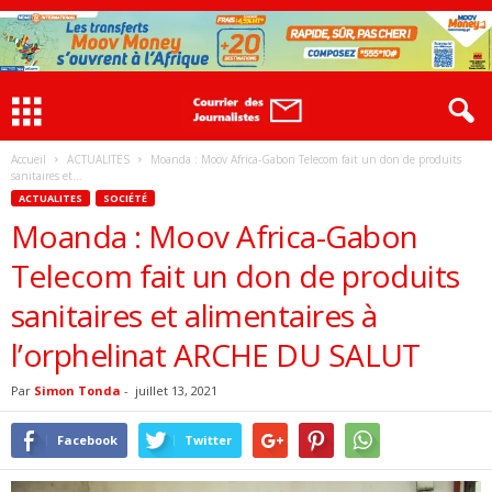
Accueil
ACTUALITES
Moanda : Moov Africa-Gabon Telecom fait un don de produits
sanitaires et...
ACTUALITES
SOCIÉTÉ
Moanda : Moov Africa-Gabon
Telecom fait un don de produits
sanitaires et alimentaires à
l’orphelinat ARCHE DU SALUT
Par
Simon Tonda
-
juillet 13, 2021
Facebook
Twitter