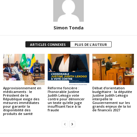
Simon Tonda
ARTICLES CONNEXES
PLUS DE L'AUTEUR
ACTUALITES
ACTUALITES
ACTUALITES
Approvisionnement en
Réforme foncière :
Débat d’orientation
médicaments : le
l’honorable Justine
budgétaire : la députée
Président de la
Judith Lekogo vote
Justine Judith Lekogo
République exige des
contre pour dénoncer
interpelle le
mesures immédiates
un texte qu’elle juge
Gouvernement sur les
pour garantir la
insuffisant face à la
grands enjeux de la loi
disponibilité des
fraude
de finances 2027
produits de santé