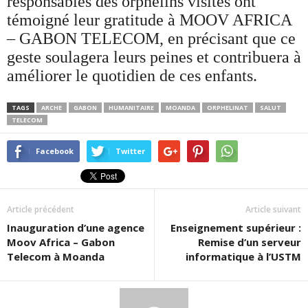
responsables des orphelins visités ont
témoigné leur gratitude à MOOV AFRICA
– GABON TELECOM, en précisant que ce
geste soulagera leurs peines et contribuera à
améliorer le quotidien de ces enfants.
TAGS
ARCHE
GABON
HUMANITAIRE
MOANDA
ORPHELINAT
SALUT
TELECOM
Facebook
Twitter
Article précédent
Article suivant
Inauguration d’une agence
Enseignement supérieur :
Moov Africa – Gabon
Remise d’un serveur
Telecom à Moanda
informatique à l’USTM