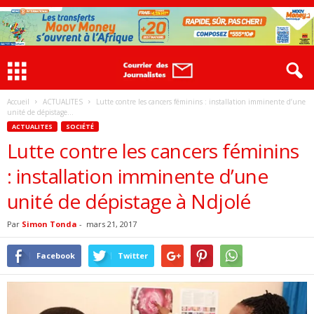
Accueil
ACTUALITES
Lutte contre les cancers féminins : installation imminente d’une
unité de dépistage...
ACTUALITES
SOCIÉTÉ
Lutte contre les cancers féminins
: installation imminente d’une
unité de dépistage à Ndjolé
Par
Simon Tonda
-
mars 21, 2017
Facebook
Twitter