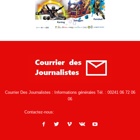
Courrier Des Journalistes : Informations générales Tél. : 00241 06 72 06
06
Contactez-nous:
infos@courrierdesjournalistes.net