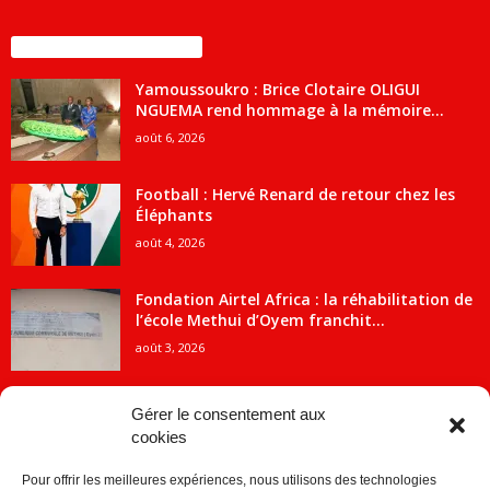
ENCORE PLUS D'ARTICLES
Yamoussoukro : Brice Clotaire OLIGUI
NGUEMA rend hommage à la mémoire...
août 6, 2026
Football : Hervé Renard de retour chez les
Éléphants
août 4, 2026
Fondation Airtel Africa : la réhabilitation de
l’école Methui d’Oyem franchit...
août 3, 2026
Gérer le consentement aux
cookies
CATÉGORIE POPULAIRE
Pour offrir les meilleures expériences, nous utilisons des technologies
5707
ACTUALITES