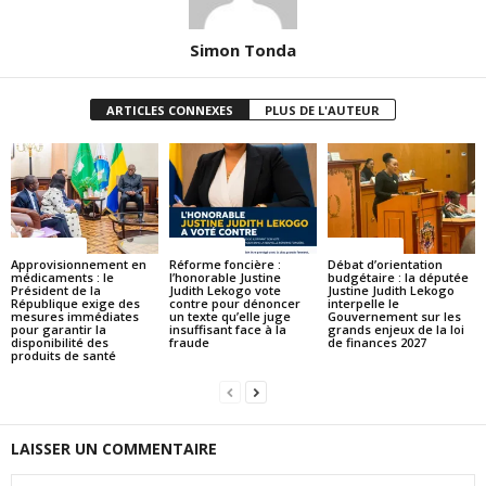
Simon Tonda
ARTICLES CONNEXES
PLUS DE L'AUTEUR
ACTUALITES
ACTUALITES
ACTUALITES
Approvisionnement en
Réforme foncière :
Débat d’orientation
médicaments : le
l’honorable Justine
budgétaire : la députée
Président de la
Judith Lekogo vote
Justine Judith Lekogo
République exige des
contre pour dénoncer
interpelle le
mesures immédiates
un texte qu’elle juge
Gouvernement sur les
pour garantir la
insuffisant face à la
grands enjeux de la loi
disponibilité des
fraude
de finances 2027
produits de santé
LAISSER UN COMMENTAIRE