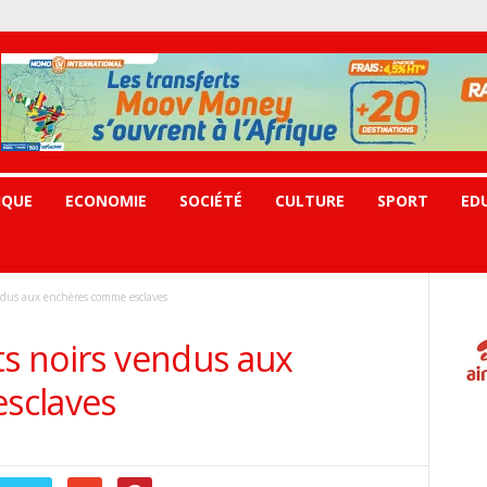
IQUE
ECONOMIE
SOCIÉTÉ
CULTURE
SPORT
ED
endus aux enchères comme esclaves
ts noirs vendus aux
sclaves