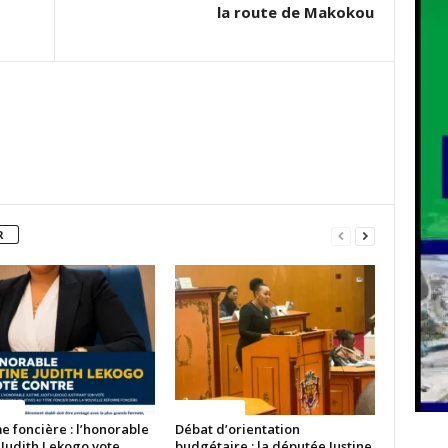
la route de Makokou
R
ITES
ACTUALITES
 foncière : l’honorable
Débat d’orientation
 Judith Lekogo vote
budgétaire : la députée Justine