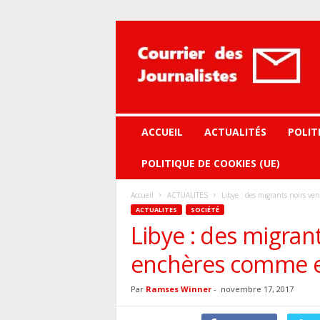
Courrier
des
journalistes
ACCUEIL
ACTUALITÉS
POLIT
POLITIQUE DE COOKIES (UE)
Accueil
ACTUALITES
Libye : des migrants noirs v
ACTUALITES
SOCIÉTÉ
Libye : des migran
enchères comme e
Par
Ramses Winner
-
novembre 17, 2017