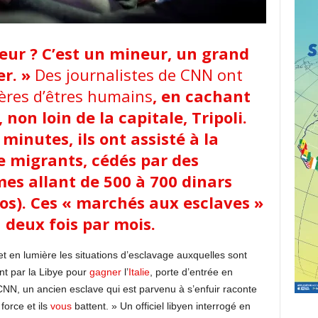
eur ? C’est un mineur, un grand
er
. »
Des journalistes de CNN ont
ères d’êtres humains
, en cachant
, non loin de la capitale, Tripoli.
minutes, ils ont assisté à la
e migrants, cédés par des
es allant de 500 à 700 dinars
ros). Ces « marchés aux esclaves »
 deux fois par mois.
 en lumière les situations d’esclavage auxquelles sont
nt par la Libye pour
gagner
l’
Italie
, porte d’entrée en
 CNN, un ancien esclave qui est parvenu à s’enfuir raconte
force et ils
vous
battent. » Un officiel libyen interrogé en