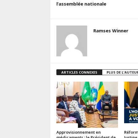
l’assemblée nationale
Ramses Winner
ARTICLES CONNEXES
PLUS DE L'AUTEU
ACTUALITES
ACTUAL
Approvisionnement en
Réforme
médicaments : le Président de
Justine