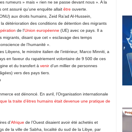
es rumeurs » mais « rien ne se passe devant nous ». A la
s ont assuré qu’une enquête allait
être
ouverte.
ONU) aux droits humains, Zeid Ra’ad Al-Hussein,
a détérioration des conditions de détention des migrants
pération
de l’
Union européenne
(UE) avec ce pays. Il a
s migrants, disant que cet « esclavage des temps
conscience de l’humanité ».
 Libyens, le ministre italien de l’intérieur, Marco Minniti, a
ays en faveur du rapatriement volontaire de 9 500 de ces
gine et du transfert à
venir
d’un millier de personnes
âgées) vers des pays tiers.
e
mmerce est dénoncé. En avril, l’Organisation internationale
que la traite d’êtres humains était devenue une pratique de
res d’
Afrique
de l’Ouest disaient avoir été achetés et
 de la ville de Sabha, localité du sud de la Libye, par