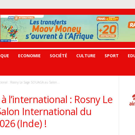
IQUE
ECONOMIE
SOCIÉTÉ
CULTURE
SPORT
ED
tional : Rosny Le Sage SOUAGA au Salon...
 l’international : Rosny Le
lon International du
026 (Inde) !