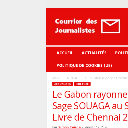
Courrier
des
journalistes
ACCUEIL
ACTUALITÉS
POLIT
POLITIQUE DE COOKIES (UE)
Accueil
ACTUALITES
Le Gabon rayonne à l’interna
ACTUALITES
CULTURE
Le Gabon rayonne à
Sage SOUAGA au Sa
Livre de Chennai 2
Par
Simon Tonda
-
janvier 12, 2026