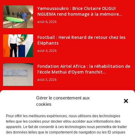
Yamoussoukro : Brice Clotaire OLIGUI
NGUEMA rend hommage à la mémoire...
août 6, 2026
Football : Hervé Renard de retour chez les
Éléphants
août 4, 2026
Fondation Airtel Africa : la réhabilitation de
l’école Methui d’Oyem franchit...
août 3, 2026
Gérer le consentement aux
cookies
CATÉGORIE POPULAIRE
Pour offrir les meilleures expériences, nous utilisons des technologies
5707
ACTUALITES
telles que les cookies pour stocker et/ou accéder aux informations des
2091
Economie
appareils. Le fait de consentir à ces technologies nous permettra de traiter
des données telles que le comportement de navigation ou les ID uniques
1840