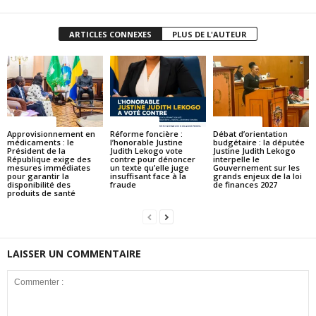
ARTICLES CONNEXES
PLUS DE L'AUTEUR
ACTUALITES
ACTUALITES
ACTUALITES
Approvisionnement en
Réforme foncière :
Débat d’orientation
médicaments : le
l’honorable Justine
budgétaire : la députée
Président de la
Judith Lekogo vote
Justine Judith Lekogo
République exige des
contre pour dénoncer
interpelle le
mesures immédiates
un texte qu’elle juge
Gouvernement sur les
pour garantir la
insuffisant face à la
grands enjeux de la loi
disponibilité des
fraude
de finances 2027
produits de santé
LAISSER UN COMMENTAIRE