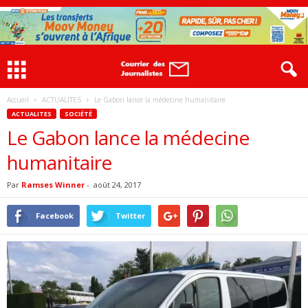
Accueil
ACTUALITES
Le Gabon lance la médecine humanitaire
ACTUALITES
SOCIÉTÉ
Le Gabon lance la médecine
humanitaire
Par
Ramses Winner
-
août 24, 2017
Facebook
Twitter