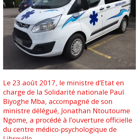
Le 23 août 2017, le ministre d’Etat en
charge de la Solidarité nationale Paul
Biyoghe Mba, accompagné de son
ministre délégué, Jonathan Ntoutoume
Ngome, a procédé à l’ouverture officielle
du centre médico-psychologique de
Libreville.