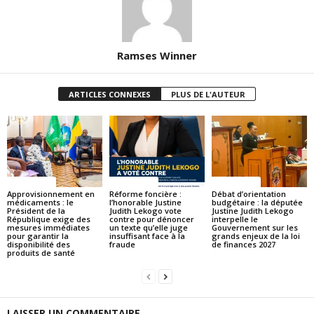
Ramses Winner
ARTICLES CONNEXES
PLUS DE L'AUTEUR
ACTUALITES
ACTUALITES
ACTUALITES
Approvisionnement en
Réforme foncière :
Débat d’orientation
médicaments : le
l’honorable Justine
budgétaire : la députée
Président de la
Judith Lekogo vote
Justine Judith Lekogo
République exige des
contre pour dénoncer
interpelle le
mesures immédiates
un texte qu’elle juge
Gouvernement sur les
pour garantir la
insuffisant face à la
grands enjeux de la loi
disponibilité des
fraude
de finances 2027
produits de santé
LAISSER UN COMMENTAIRE