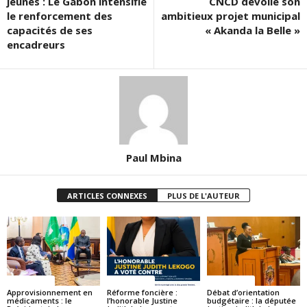
jeunes : Le Gabon intensifie
CNCD dévoile son
le renforcement des
ambitieux projet municipal
capacités de ses
« Akanda la Belle »
encadreurs
Paul Mbina
ARTICLES CONNEXES
PLUS DE L'AUTEUR
ACTUALITES
ACTUALITES
ACTUALITES
Approvisionnement en
Réforme foncière :
Débat d’orientation
médicaments : le
l’honorable Justine
budgétaire : la députée