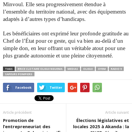
Minvoul. Elle sera
progressivement étendue à
l’ensemble du territoire national, avec
des équipements
adaptés à d’autres types d’handicaps.
Les bénéficiaires ont exprimé leur profonde gratitude au
Chef de
l’État pour ce geste, qui va bien au-delà d’un
simple don, en leur
offrant un véritable atout pour une
plus grande autonomie et une
pleine citoyenneté.
TAGS
BRICE CLOTAIRE OLIGUI NGUEMA
MEDIAS
OLIGUI
OYEM
RADIO 9
SAPEURS POMPIERS
Facebook
Twitter
Article précédent
Article suivant
Promotion de
Élections législatives et
l’entrepreneuriat des
locales 2025 à Akanda : la