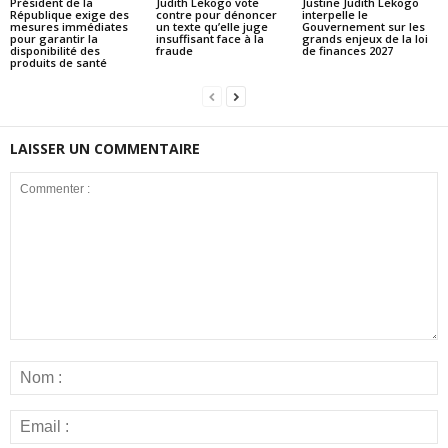
Président de la
Judith Lekogo vote
Justine Judith Lekogo
République exige des
contre pour dénoncer
interpelle le
mesures immédiates
un texte qu’elle juge
Gouvernement sur les
pour garantir la
insuffisant face à la
grands enjeux de la loi
disponibilité des
fraude
de finances 2027
produits de santé
LAISSER UN COMMENTAIRE