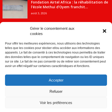
Fondation Airtel Africa : la réhabilitation de
l’école Methui d’Oyem franchit...
août 3, 2026
Gérer le consentement aux
cookies
CATÉGORIE POPULAIRE
Pour offrir les meilleures expériences, nous utilisons des technologies
5707
ACTUALITES
telles que les cookies pour stocker et/ou accéder aux informations des
2091
Economie
appareils. Le fait de consentir à ces technologies nous permettra de traiter
des données telles que le comportement de navigation ou les ID uniques
1840
Politique
sur ce site. Le fait de ne pas consentir ou de retirer son consentement peut
avoir un effet négatif sur certaines caractéristiques et fonctions.
882
Société
859
Sport
Accepter
280
Education
256
Environnement
Refuser
Voir les préférences