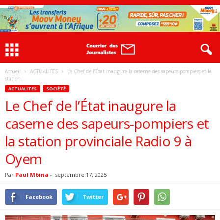
Accueil
ACTUALITES
Le Chef de l’État inaugure la caserne des sapeurs-pompiers et la
station...
ACTUALITES
SOCIÉTÉ
Le Chef de l’État inaugure la
caserne des sapeurs-pompiers et
la station provinciale Radio 9 à
Oyem
Par
Paul Mbina
-
septembre 17, 2025
Facebook
Twitter