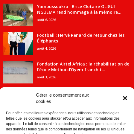
Yamoussoukro : Brice Clotaire OLIGUI
NGUEMA rend hommage à la mémoire...
août 6, 2026
Football : Hervé Renard de retour chez les
Éléphants
août 4, 2026
Fondation Airtel Africa : la réhabilitation de
l’école Methui d’Oyem franchit...
août 3, 2026
Gérer le consentement aux
cookies
CATÉGORIE POPULAIRE
Pour offrir les meilleures expériences, nous utilisons des technologies
5707
ACTUALITES
telles que les cookies pour stocker et/ou accéder aux informations des
2091
Economie
appareils. Le fait de consentir à ces technologies nous permettra de traiter
des données telles que le comportement de navigation ou les ID uniques
1840
Politique