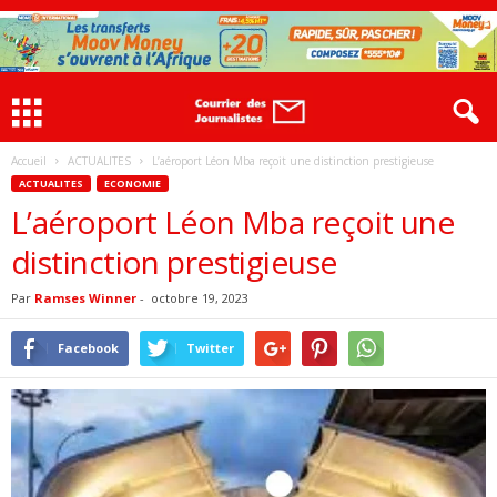
Accueil
ACTUALITES
L’aéroport Léon Mba reçoit une distinction prestigieuse
ACTUALITES
ECONOMIE
L’aéroport Léon Mba reçoit une
distinction prestigieuse
Par
Ramses Winner
-
octobre 19, 2023
Facebook
Twitter