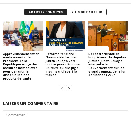
ARTICLES CONNEXES
PLUS DE L'AUTEUR
ACTUALITES
ACTUALITES
ACTUALITES
Approvisionnement en
Réforme foncière :
Débat d’orientation
médicaments : le
l’honorable Justine
budgétaire : la députée
Président de la
Judith Lekogo vote
Justine Judith Lekogo
République exige des
contre pour dénoncer
interpelle le
mesures immédiates
un texte qu’elle juge
Gouvernement sur les
pour garantir la
insuffisant face à la
grands enjeux de la loi
disponibilité des
fraude
de finances 2027
produits de santé
LAISSER UN COMMENTAIRE