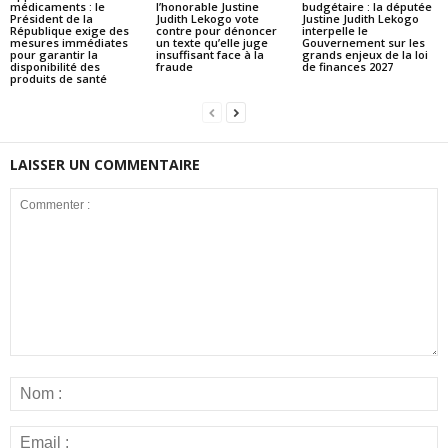
médicaments : le
l’honorable Justine
budgétaire : la députée
Président de la
Judith Lekogo vote
Justine Judith Lekogo
République exige des
contre pour dénoncer
interpelle le
mesures immédiates
un texte qu’elle juge
Gouvernement sur les
pour garantir la
insuffisant face à la
grands enjeux de la loi
disponibilité des
fraude
de finances 2027
produits de santé
LAISSER UN COMMENTAIRE