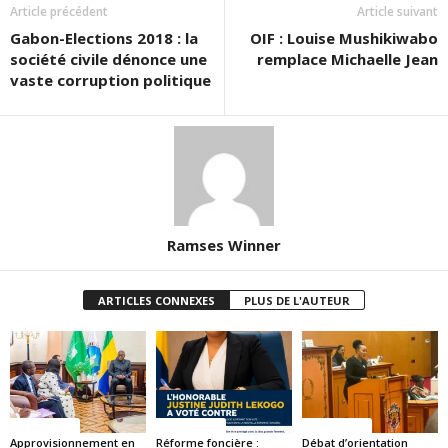
Article précédent
Article suivant
Gabon-Elections 2018 : la
OIF : Louise Mushikiwabo
société civile dénonce une
remplace Michaelle Jean
vaste corruption politique
Ramses Winner
ARTICLES CONNEXES
PLUS DE L'AUTEUR
ACTUALITES
ACTUALITES
ACTUALITES
Approvisionnement en
Réforme foncière :
Débat d’orientation