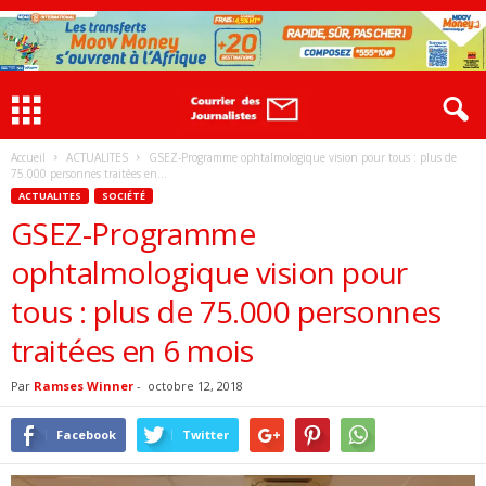
Accueil
ACTUALITES
GSEZ-Programme ophtalmologique vision pour tous : plus de
75.000 personnes traitées en...
ACTUALITES
SOCIÉTÉ
GSEZ-Programme
ophtalmologique vision pour
tous : plus de 75.000 personnes
traitées en 6 mois
Par
Ramses Winner
-
octobre 12, 2018
Facebook
Twitter