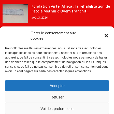
Fondation Airtel Africa : la réhabilitation de
l’école Methui d’Oyem franchit...
août 3, 2026
Gérer le consentement aux
cookies
CATÉGORIE POPULAIRE
Pour offrir les meilleures expériences, nous utilisons des technologies
5707
ACTUALITES
telles que les cookies pour stocker et/ou accéder aux informations des
2091
Economie
appareils. Le fait de consentir à ces technologies nous permettra de traiter
des données telles que le comportement de navigation ou les ID uniques
1840
Politique
sur ce site. Le fait de ne pas consentir ou de retirer son consentement peut
avoir un effet négatif sur certaines caractéristiques et fonctions.
882
Société
859
Sport
Accepter
280
Education
256
Environnement
Refuser
Voir les préférences