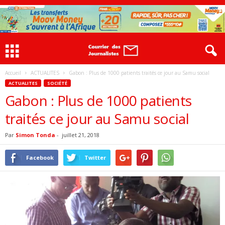
Accueil
ACTUALITES
Gabon : Plus de 1000 patients traités ce jour au Samu social
ACTUALITES
SOCIÉTÉ
Gabon : Plus de 1000 patients
traités ce jour au Samu social
Par
Simon Tonda
-
juillet 21, 2018
Facebook
Twitter