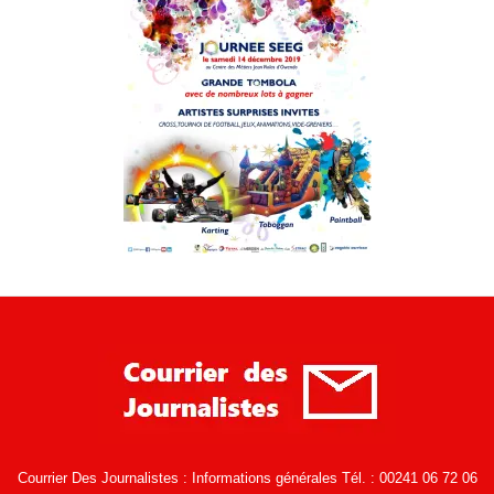
Courrier Des Journalistes : Informations générales Tél. : 00241 06 72 06