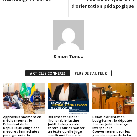
d’orientation pédagogique
Simon Tonda
ARTICLES CONNEXES
PLUS DE L'AUTEUR
ACTUALITES
ACTUALITES
ACTUALITES
Approvisionnement en
Réforme foncière :
Débat d’orientation
médicaments : le
l’honorable Justine
budgétaire : la députée
Président de la
Judith Lekogo vote
Justine Judith Lekogo
République exige des
contre pour dénoncer
interpelle le
mesures immédiates
un texte qu’elle juge
Gouvernement sur les
pour garantir la
insuffisant face à la
grands enjeux de la loi