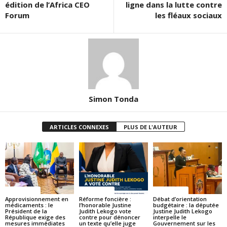
édition de l’Africa CEO
ligne dans la lutte contre
Forum
les fléaux sociaux
Simon Tonda
ARTICLES CONNEXES
PLUS DE L'AUTEUR
ACTUALITES
ACTUALITES
ACTUALITES
Approvisionnement en
Réforme foncière :
Débat d’orientation
médicaments : le
l’honorable Justine
budgétaire : la députée
Président de la
Judith Lekogo vote
Justine Judith Lekogo
République exige des
contre pour dénoncer
interpelle le
mesures immédiates
un texte qu’elle juge
Gouvernement sur les