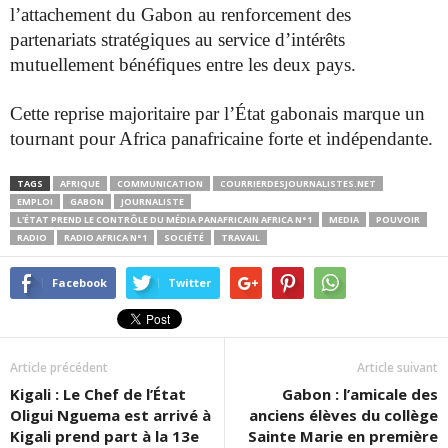
l’attachement du Gabon au renforcement des
partenariats stratégiques au service d’intérêts
mutuellement bénéfiques entre les deux pays.
Cette reprise majoritaire par l’État gabonais marque un
tournant pour Africa panafricaine forte et indépendante.
TAGS
AFRIQUE
COMMUNICATION
COURRIERDESJOURNALISTES.NET
EMPLOI
GABON
JOURNALISTE
L'ÉTAT PREND LE CONTRÔLE DU MÉDIA PANAFRICAIN AFRICA N°1
MEDIA
POUVOIR
RADIO
RADIO AFRICA N°1
SOCIÉTÉ
TRAVAIL
Facebook
Twitter
Article précédent
Article suivant
Kigali : Le Chef de l’État
Gabon : l’amicale des
Oligui Nguema est arrivé à
anciens élèves du collège
Kigali prend part à la 13e
Sainte Marie en première