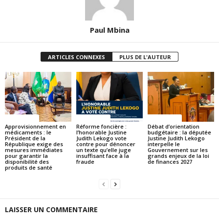
Paul Mbina
ARTICLES CONNEXES
PLUS DE L'AUTEUR
ACTUALITES
ACTUALITES
ACTUALITES
Approvisionnement en
Réforme foncière :
Débat d’orientation
médicaments : le
l’honorable Justine
budgétaire : la députée
Président de la
Judith Lekogo vote
Justine Judith Lekogo
République exige des
contre pour dénoncer
interpelle le
mesures immédiates
un texte qu’elle juge
Gouvernement sur les
pour garantir la
insuffisant face à la
grands enjeux de la loi
disponibilité des
fraude
de finances 2027
produits de santé
LAISSER UN COMMENTAIRE