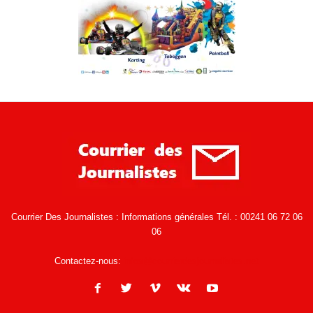
Courrier Des Journalistes : Informations générales Tél. : 00241 06 72 06
06
Contactez-nous:
infos@courrierdesjournalistes.net