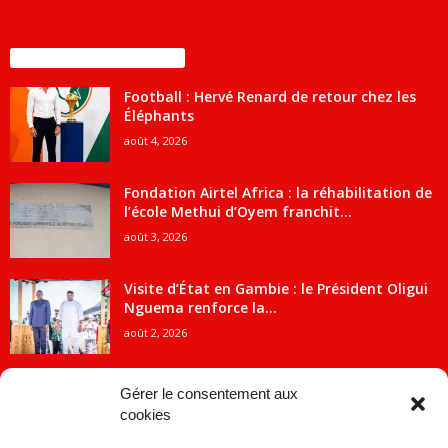
ENCORE PLUS D'ARTICLES
Football : Hervé Renard de retour chez les
Éléphants
août 4, 2026
Fondation Airtel Africa : la réhabilitation de
l’école Methui d’Oyem franchit...
août 3, 2026
Visite d’État en Gambie : le Président Oligui
Nguema renforce la...
août 2, 2026
Gérer le consentement aux
cookies
CATÉGORIE POPULAIRE