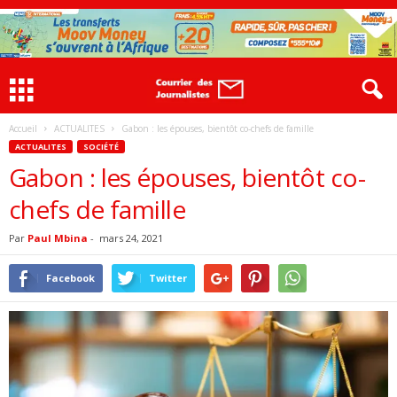
Accueil
ACTUALITES
Gabon : les épouses, bientôt co-chefs de famille
ACTUALITES
SOCIÉTÉ
Gabon : les épouses, bientôt co-
chefs de famille
Par
Paul Mbina
-
mars 24, 2021
Facebook
Twitter