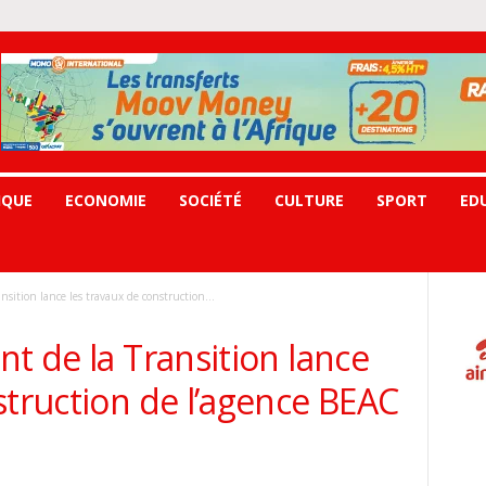
IQUE
ECONOMIE
SOCIÉTÉ
CULTURE
SPORT
ED
nsition lance les travaux de construction...
nt de la Transition lance
struction de l’agence BEAC