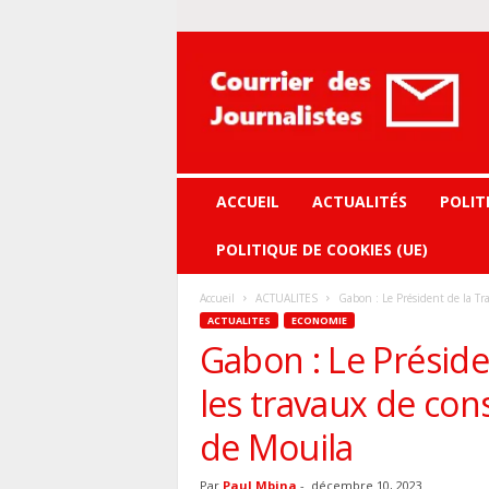
Courrier
des
journalistes
ACCUEIL
ACTUALITÉS
POLIT
POLITIQUE DE COOKIES (UE)
Accueil
ACTUALITES
Gabon : Le Président de la Tra
ACTUALITES
ECONOMIE
Gabon : Le Préside
les travaux de con
de Mouila
Par
Paul Mbina
-
décembre 10, 2023