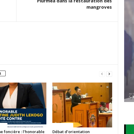
Plurméa dans la restauration des
mangroves
R
ITES
ACTUALITES
 foncière : l’honorable
Débat d’orientation