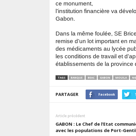
ce monument,
l’institution financière va dév
Gabon.
Dans la même foulée, SE Brice
remise d’un lot important en ma
des médicaments au lycée publ
les conditions de travail et d’
établissements de la province 
TAGS
BANQUE
BEAC
GABON
MOUILA
NG
PARTAGER
Facebook
Article précédent
GABON : Le Chef de l’Etat communi
avec les populations de Port-Genti