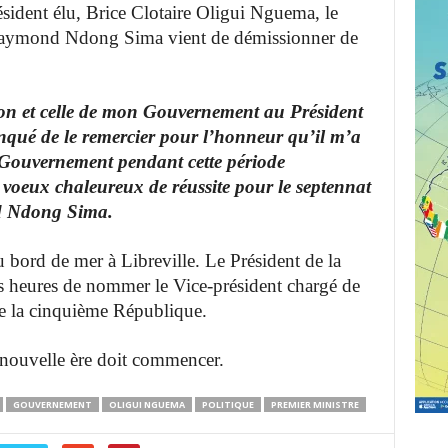
ésident élu, Brice Clotaire Oligui Nguema, le
n Raymond Ndong Sima vient de démissionner de
ion et celle de mon Gouvernement au Président
nqué de le remercier pour l’honneur qu’il m’a
u Gouvernement pendant cette période
 voeux chaleureux de réussite pour le septennat
d Ndong Sima.
u bord de mer à Libreville. Le Président de la
es heures de nommer le Vice-président chargé de
e la cinquième République.
e nouvelle ère doit commencer.
GOUVERNEMENT
OLIGUI NGUEMA
POLITIQUE
PREMIER MINISTRE