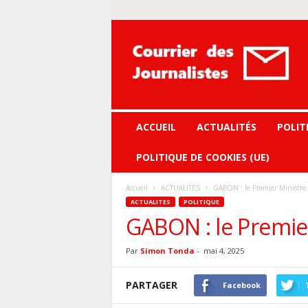
Courrier
des
journalistes
ACCUEIL
ACTUALITÉS
POLIT
POLITIQUE DE COOKIES (UE)
Accueil
ACTUALITES
GABON : le Premier Ministre 
ACTUALITES
POLITIQUE
GABON : le Premier
Par
Simon Tonda
-
mai 4, 2025
PARTAGER
Facebook