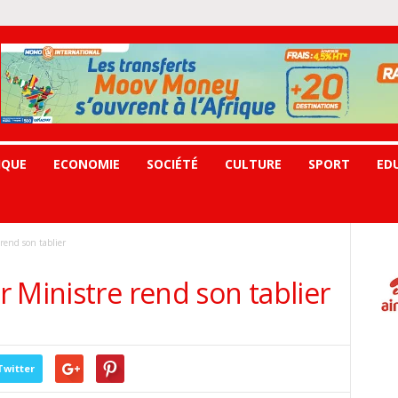
IQUE
ECONOMIE
SOCIÉTÉ
CULTURE
SPORT
ED
rend son tablier
 Ministre rend son tablier
Twitter