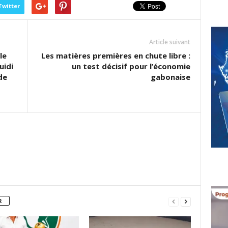
Twitter
Article suivant
le
Les matières premières en chute libre :
uidi
un test décisif pour l’économie
de
gabonaise
R