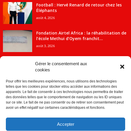
Football : Hervé Renard de retour chez les
Éléphants
août 4, 2026
Fondation Airtel Africa : la réhabilitation de
l’école Methui d’Oyem franchit...
août 3, 2026
Gérer le consentement aux
cookies
CATÉGORIE POPULAIRE
Pour offrir les meilleures expériences, nous utilisons des technologies
5707
ACTUALITES
telles que les cookies pour stocker et/ou accéder aux informations des
2091
Economie
appareils. Le fait de consentir à ces technologies nous permettra de traiter
des données telles que le comportement de navigation ou les ID uniques
1840
Politique
sur ce site. Le fait de ne pas consentir ou de retirer son consentement peut
avoir un effet négatif sur certaines caractéristiques et fonctions.
882
Société
859
Sport
Accepter
280
Education