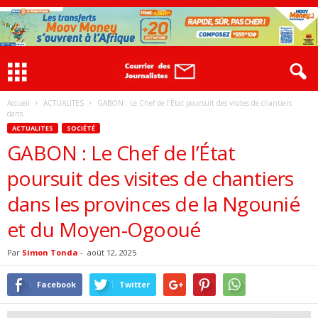
Accueil
ACTUALITES
GABON : Le Chef de l’État poursuit des visites de chantiers
dans...
ACTUALITES
SOCIÉTÉ
GABON : Le Chef de l’État
poursuit des visites de chantiers
dans les provinces de la Ngounié
et du Moyen-Ogooué
Par
Simon Tonda
-
août 12, 2025
Facebook
Twitter