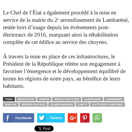
Le Chef de l’État a également procédé à la mise en
service de la
mairie du 2ᵉ arrondissement de Lambaréné,
restée hors d’usage
depuis les événements post-
électoraux de 2016, marquant ainsi la
réhabilitation
complète de cet édifice au service des citoyens.
À travers la mise en place de ces infrastructures, le
Président de la
République réitère son engagement à
favoriser l’émergence et le
développement équilibré de
toutes les régions de notre pays, au
bénéfice de leurs
habitants.
TAGS
EDUCATION
GABON
INFRASTRUCTURE
LA NGOUNIÉ
LAMBARÉNÉ
MARCHÉ
MOYEN-OGOOUÉ
OLIGUI NGUEMA
SANTÉ
VISITE DES CHANTIERS
Facebook
Twitter