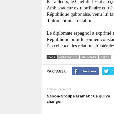
Par ailleurs, le Chef de l’État
Ambassadeur extraordinaire et pl
République gabonaise, venu lui fair
diplomatique au Gabon.
Le diplomate espagnol a exprimé sa
République pour le soutien constan
l’excellence des relations bilatéral
TAGS
AMBASSADEUR
DIPLOMATIE
GABON
PARTAGER
Facebook
Article précédent
Gabon-Groupe Eramet : Ce qui va
changer