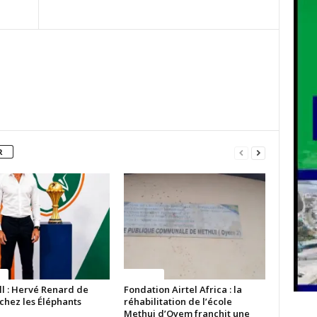
R
ue
Politique
ll : Hervé Renard de
Fondation Airtel Africa : la
chez les Éléphants
réhabilitation de l’école
Methui d’Oyem franchit une