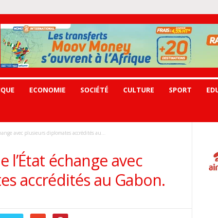
IQUE
ECONOMIE
SOCIÉTÉ
CULTURE
SPORT
ED
ange avec plusieurs diplomates accrédités au...
 l’État échange avec
tes accrédités au Gabon.