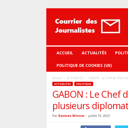
Courrier
des
journalistes
ACCUEIL
ACTUALITÉS
POLIT
POLITIQUE DE COOKIES (UE)
Accueil
ACTUALITES
GABON : Le Chef de l’État éch
ACTUALITES
POLITIQUE
GABON : Le Chef de
plusieurs diploma
Par
Ramses Winner
-
juillet 19, 2025