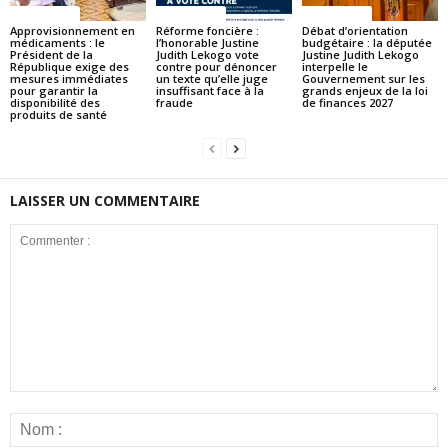
ACTUALITES
ACTUALITES
ACTUALITES
Approvisionnement en
Réforme foncière :
Débat d’orientation
médicaments : le
l’honorable Justine
budgétaire : la députée
Président de la
Judith Lekogo vote
Justine Judith Lekogo
République exige des
contre pour dénoncer
interpelle le
mesures immédiates
un texte qu’elle juge
Gouvernement sur les
pour garantir la
insuffisant face à la
grands enjeux de la loi
disponibilité des
fraude
de finances 2027
produits de santé
LAISSER UN COMMENTAIRE