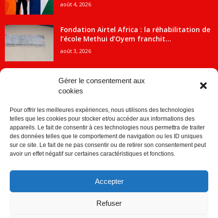
août 4, 2026
Fondation Airtel Africa : la réhabilitation de
l’école Methui d’Oyem franchit...
août 3, 2026
Gérer le consentement aux
cookies
CATÉGORIE POPULAIRE
Pour offrir les meilleures expériences, nous utilisons des technologies
5707
ACTUALITES
telles que les cookies pour stocker et/ou accéder aux informations des
2091
Economie
appareils. Le fait de consentir à ces technologies nous permettra de traiter
des données telles que le comportement de navigation ou les ID uniques
1840
Politique
sur ce site. Le fait de ne pas consentir ou de retirer son consentement peut
avoir un effet négatif sur certaines caractéristiques et fonctions.
882
Société
859
Sport
Accepter
280
Education
256
Environnement
Refuser