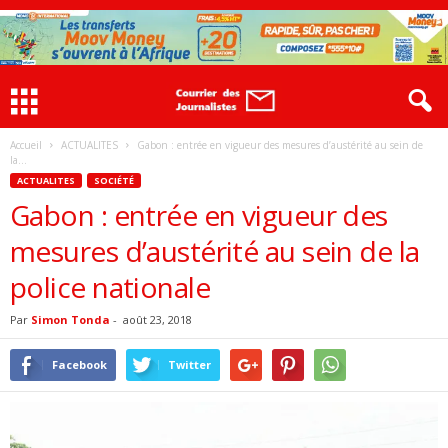
Accueil
ACTUALITES
Gabon : entrée en vigueur des mesures d’austérité au sein de
la...
ACTUALITES
SOCIÉTÉ
Gabon : entrée en vigueur des
mesures d’austérité au sein de la
police nationale
Par
Simon Tonda
-
août 23, 2018
Facebook
Twitter