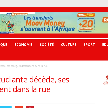
IQUE
ECONOMIE
SOCIÉTÉ
CULTURE
SPORT
ED
écède, ses collègues descendent dans la rue
étudiante décède, ses
ent dans la rue