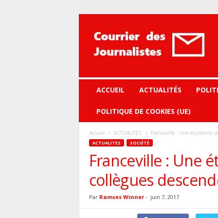
Courrier
des
journalistes
ACCUEIL
ACTUALITÉS
POLIT
POLITIQUE DE COOKIES (UE)
Accueil
ACTUALITES
Franceville : Une étudiante d
ACTUALITES
SOCIÉTÉ
Franceville : Une 
collègues descend
Par
Ramses Winner
-
juin 7, 2017