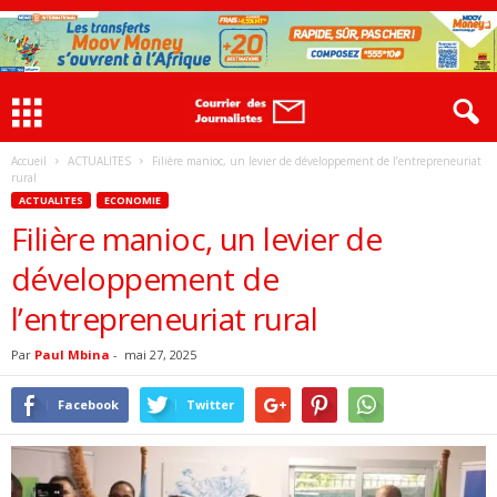
Accueil
ACTUALITES
Filière manioc, un levier de développement de l’entrepreneuriat
rural
ACTUALITES
ECONOMIE
Filière manioc, un levier de
développement de
l’entrepreneuriat rural
Par
Paul Mbina
-
mai 27, 2025
Facebook
Twitter