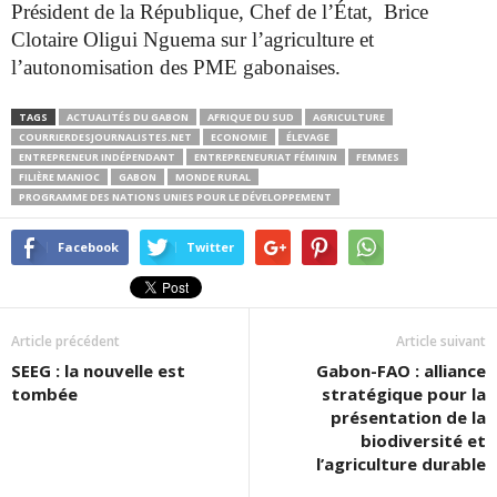
Président de la République, Chef de l’État, Brice
Clotaire Oligui Nguema sur l’agriculture et
l’autonomisation des PME gabonaises.
TAGS
ACTUALITÉS DU GABON
AFRIQUE DU SUD
AGRICULTURE
COURRIERDESJOURNALISTES.NET
ECONOMIE
ÉLEVAGE
ENTREPRENEUR INDÉPENDANT
ENTREPRENEURIAT FÉMININ
FEMMES
FILIÈRE MANIOC
GABON
MONDE RURAL
PROGRAMME DES NATIONS UNIES POUR LE DÉVELOPPEMENT
Facebook
Twitter
Article précédent
Article suivant
SEEG : la nouvelle est
Gabon-FAO : alliance
tombée
stratégique pour la
présentation de la
biodiversité et
l’agriculture durable