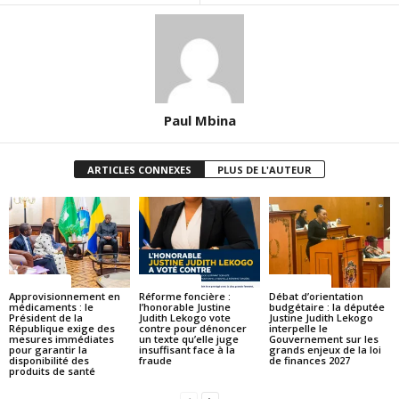
Paul Mbina
ARTICLES CONNEXES
PLUS DE L'AUTEUR
ACTUALITES
ACTUALITES
ACTUALITES
Approvisionnement en
Réforme foncière :
Débat d’orientation
médicaments : le
l’honorable Justine
budgétaire : la députée
Président de la
Judith Lekogo vote
Justine Judith Lekogo
République exige des
contre pour dénoncer
interpelle le
mesures immédiates
un texte qu’elle juge
Gouvernement sur les
pour garantir la
insuffisant face à la
grands enjeux de la loi
disponibilité des
fraude
de finances 2027
produits de santé