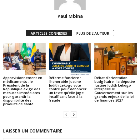
Paul Mbina
ARTICLES CONNEXES
PLUS DE L'AUTEUR
ACTUALITES
ACTUALITES
ACTUALITES
Approvisionnement en
Réforme foncière :
Débat d’orientation
médicaments : le
l’honorable Justine
budgétaire : la députée
Président de la
Judith Lekogo vote
Justine Judith Lekogo
République exige des
contre pour dénoncer
interpelle le
mesures immédiates
un texte qu’elle juge
Gouvernement sur les
pour garantir la
insuffisant face à la
grands enjeux de la loi
disponibilité des
fraude
de finances 2027
produits de santé
LAISSER UN COMMENTAIRE