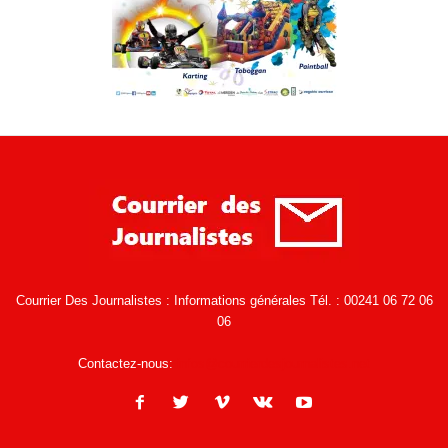
Courrier Des Journalistes : Informations générales Tél. : 00241 06 72 06
06
Contactez-nous:
infos@courrierdesjournalistes.net