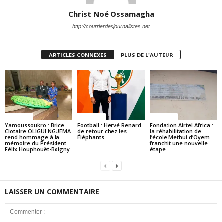
Christ Noé Ossamagha
http://courrierdesjournalistes.net
ARTICLES CONNEXES
PLUS DE L'AUTEUR
Politique
Politique
Politique
Yamoussoukro : Brice
Football : Hervé Renard
Fondation Airtel Africa :
Clotaire OLIGUI NGUEMA
de retour chez les
la réhabilitation de
rend hommage à la
Éléphants
l’école Methui d’Oyem
mémoire du Président
franchit une nouvelle
Félix Houphouët-Boigny
étape
LAISSER UN COMMENTAIRE