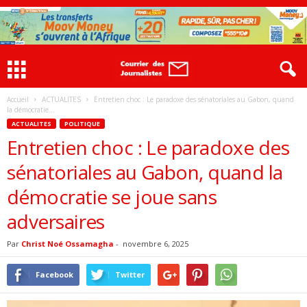
Accueil
ACTUALITES
Entretien choc : Le paradoxe des sénatoriales au Gabon, quand
la démocratie...
ACTUALITES
POLITIQUE
Entretien choc : Le paradoxe des
sénatoriales au Gabon, quand la
démocratie se joue sans
adversaires
Par
Christ Noé Ossamagha
-
novembre 6, 2025
Facebook
Twitter