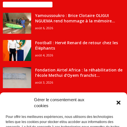
ENCORE PLUS D'ARTICLES
Yamoussoukro : Brice Clotaire OLIGUI
NGUEMA rend hommage à la mémoire...
août 6, 2026
Football : Hervé Renard de retour chez les
Éléphants
août 4, 2026
Fondation Airtel Africa : la réhabilitation de
l’école Methui d’Oyem franchit...
août 3, 2026
Gérer le consentement aux
cookies
CATÉGORIE POPULAIRE
Pour offrir les meilleures expériences, nous utilisons des technologies
5707
ACTUALITES
telles que les cookies pour stocker et/ou accéder aux informations des
2091
Economie