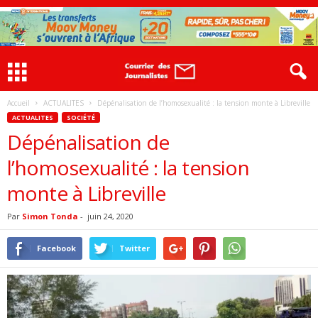
Accueil
ACTUALITES
Dépénalisation de l’homosexualité : la tension monte à Libreville
ACTUALITES
SOCIÉTÉ
Dépénalisation de
l’homosexualité : la tension
monte à Libreville
Par
Simon Tonda
-
juin 24, 2020
Facebook
Twitter