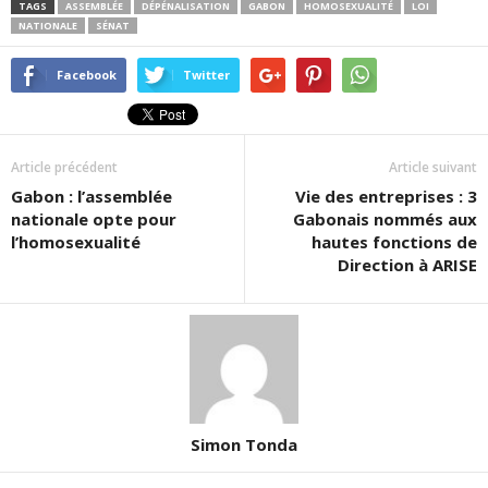
TAGS
ASSEMBLÉE
DÉPÉNALISATION
GABON
HOMOSEXUALITÉ
LOI
NATIONALE
SÉNAT
Facebook
Twitter
Article précédent
Article suivant
Gabon : l’assemblée
Vie des entreprises : 3
nationale opte pour
Gabonais nommés aux
l’homosexualité
hautes fonctions de
Direction à ARISE
Simon Tonda