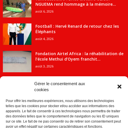
NGUEMA rend hommage à la mémoire...
août 6, 2026
Football : Hervé Renard de retour chez les
Éléphants
août 4, 2026
Fondation Airtel Africa : la réhabilitation de
l’école Methui d’Oyem franchit...
août 3, 2026
Gérer le consentement aux
cookies
CATÉGORIE POPULAIRE
Pour offrir les meilleures expériences, nous utilisons des technologies
5707
ACTUALITES
telles que les cookies pour stocker et/ou accéder aux informations des
2091
Economie
appareils. Le fait de consentir à ces technologies nous permettra de traiter
des données telles que le comportement de navigation ou les ID uniques
1840
Politique
sur ce site. Le fait de ne pas consentir ou de retirer son consentement peut
avoir un effet négatif sur certaines caractéristiques et fonctions.
882
Société