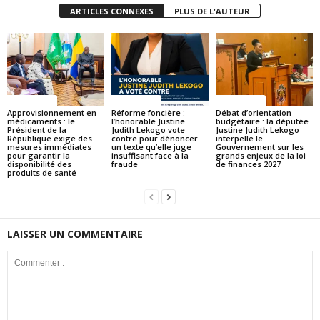
ARTICLES CONNEXES
PLUS DE L'AUTEUR
ACTUALITES
ACTUALITES
ACTUALITES
Approvisionnement en
Réforme foncière :
Débat d’orientation
médicaments : le
l’honorable Justine
budgétaire : la députée
Président de la
Judith Lekogo vote
Justine Judith Lekogo
République exige des
contre pour dénoncer
interpelle le
mesures immédiates
un texte qu’elle juge
Gouvernement sur les
pour garantir la
insuffisant face à la
grands enjeux de la loi
disponibilité des
fraude
de finances 2027
produits de santé
LAISSER UN COMMENTAIRE