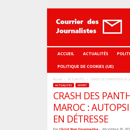
Courrier
des
journalistes
ACCUEIL
ACTUALITÉS
POLIT
POLITIQUE DE COOKIES (UE)
Accueil
ACTUALITES
CRASH DES PANTHÈRES À LA
ACTUALITES
SPORT
CRASH DES PANTH
MAROC : AUTOPSI
EN DÉTRESSE
Par
Christ Noé Ossamagha
-
décembre 30, 202