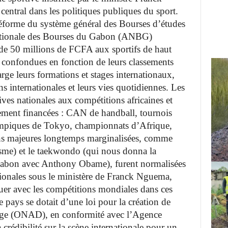
central dans les politiques publiques du sport.
réforme du système général des Bourses d’études
ationale des Bourses du Gabon (ANBG)
 de 50 millions de FCFA aux sportifs de haut
s confondues en fonction de leurs classements
rge leurs formations et stages internationaux,
ns internationales et leurs vies quotidiennes. Les
ives nationales aux compétitions africaines et
uement financées : CAN de handball, tournois
ympiques de Tokyo, championnats d’Afrique,
ons majeures longtemps marginalisées, comme
sme) et le taekwondo (qui nous donna la
abon avec Anthony Obame), furent normalisées
ationales sous le ministère de Franck Nguema,
uer avec les compétitions mondiales dans ces
 pays se dotait d’une loi pour la création de
age (ONAD), en conformité avec l’Agence
crédibilité sur la scène internationale pour un