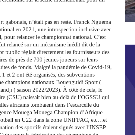
ort gabonais, n’était pas en reste. Franck Nguema
ational en 2021, une introspection inclusive avec
al, pour relancer le championnat national. C’est
fut relancé sur un mécanisme inédit dit de la
or public réglait directement les fournisseurs des
aires de près de 700 jeunes joueurs sur leurs
fuites de fonds. Malgré la pandémie de Covid-19,
1 et 2 ont été organisés, des subventions
me champions nationaux Bouenguidi Sport (
ndji ( saison 2022/2023). À côté de cela, le
aire (CSU) naissait bien au-delà de l’OGSSU qui
dailles africains tombaient dans l’escarcelle du
Urgence Mouega Mouega Champion d’Afrique
 football en U22 dans la zone UNIFFAC, etc…et
rmation des sportifs étaient signés avec l’INSEP
t Cuba pour la fabrication des champions de