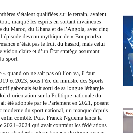
res s’étaient qualifiées sur le terrain, avaient
urtout, marqué les esprits en sortant invaincues
e du Maroc, du Ghana et de l’Angola, avec cinq
lié l’épisode devenu mythique de « Boupendza
rmance n’était pas le fruit du hasard, mais celui
ision claire et d’un État stratège assumant
du sport.
e « quand on ne sait pas où l’on va, il faut
019 et 2023, sous l’ère du ministre des Sports
f gabonais était sorti de sa longue léthargie
i d’orientation sur la Politique nationale du
vait été adoptée par le Parlement en 2021, posant
 et moderne du sport national, un manque depuis
 enfin comblé. Puis, Franck Nguema lanca la
 2021–2024 qui avait contraint les fédérations
r aux standards internationaux de gouvernance,