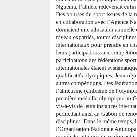
Nguema, l’athlète redevenait enfin 
Des bourses du sport issues de la 
en collaboration avec l’Agence N
donnaient une allocation annuelle
niveau expatriés, toutes discipline
internationaux pour prendre en cha
leurs participations aux compétitio
participations des fédérations sport
internationales étaient systématiq
qualificatifs olympiques, Jeux ol
autres compétitions. Des fédérati
l’athlétisme (emblème de l’olympi
première médaille olympique au G
vis-à-vis de leurs instances intern
permettant ainsi au Gabon de reno
disciplines. Dans le même temps, le
l’Organisation Nationale Antidop
mondiale antidopage, renforçant sa 