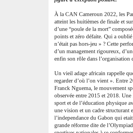
À la CAN Cameroun 2022, les Panthè
atteint les huitièmes de finale et s
d’une “poule de la mort” composé
points et zéro défaite. Qui a oub
n’était pas hors-jeu » ? Cette perfo
d’un management rigoureux, d’une v
enfin son rôle dans l’organisation 
Un vieil adage africain rappelle qu
regarder d’où l’on vient ». Entre 2
Franck Nguema, le mouvement sporti
observée entre 2015 et 2018. Une lo
sport et de l’éducation physique a
une vision et un cadre structurant
l’independance du Gabon qui etait
grande réforme dite de l’Olympiade
sportives nationales à se conforme