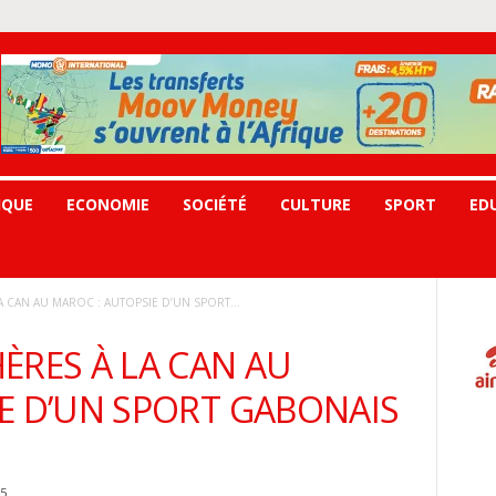
IQUE
ECONOMIE
SOCIÉTÉ
CULTURE
SPORT
ED
 CAN AU MAROC : AUTOPSIE D’UN SPORT...
ÈRES À LA CAN AU
E D’UN SPORT GABONAIS
5