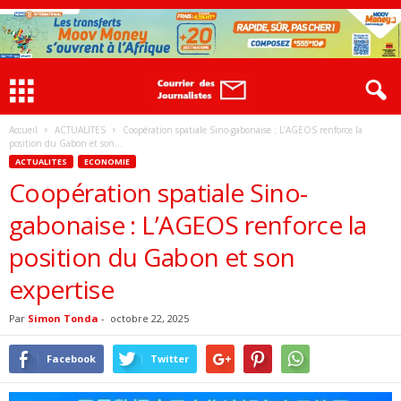
Accueil
ACTUALITES
Coopération spatiale Sino-gabonaise : L’AGEOS renforce la
position du Gabon et son...
ACTUALITES
ECONOMIE
Coopération spatiale Sino-
gabonaise : L’AGEOS renforce la
position du Gabon et son
expertise
Par
Simon Tonda
-
octobre 22, 2025
Facebook
Twitter