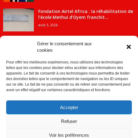
Fondation Airtel Africa : la réhabilitation de
l’école Methui d’Oyem franchit...
août 3, 2026
Gérer le consentement aux
cookies
CATÉGORIE POPULAIRE
Pour offrir les meilleures expériences, nous utilisons des technologies
5707
ACTUALITES
telles que les cookies pour stocker et/ou accéder aux informations des
2091
Economie
appareils. Le fait de consentir à ces technologies nous permettra de traiter
des données telles que le comportement de navigation ou les ID uniques
1840
Politique
sur ce site. Le fait de ne pas consentir ou de retirer son consentement peut
avoir un effet négatif sur certaines caractéristiques et fonctions.
882
Société
859
Sport
Accepter
280
Education
256
Environnement
Refuser
Voir les préférences