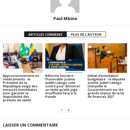
Paul Mbina
ARTICLES CONNEXES
PLUS DE L'AUTEUR
ACTUALITES
ACTUALITES
ACTUALITES
Approvisionnement en
Réforme foncière :
Débat d’orientation
médicaments : le
l’honorable Justine
budgétaire : la députée
Président de la
Judith Lekogo vote
Justine Judith Lekogo
République exige des
contre pour dénoncer
interpelle le
mesures immédiates
un texte qu’elle juge
Gouvernement sur les
pour garantir la
insuffisant face à la
grands enjeux de la loi
disponibilité des
fraude
de finances 2027
produits de santé
LAISSER UN COMMENTAIRE