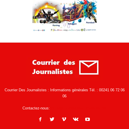
Courrier Des Journalistes : Informations générales Tél. : 00241 06 72 06
06
Contactez-nous:
infos@courrierdesjournalistes.net