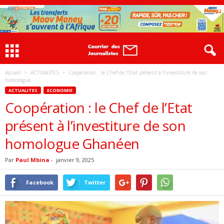
Accueil
ACTUALITES
Coopération : le Chef de l’Etat présent à l’investiture de son
homologue...
ACTUALITES
ECONOMIE
Coopération : le Chef de l’Etat
présent à l’investiture de son
homologue Ghanéen
Par
Paul Mbina
-
janvier 9, 2025
Facebook
Twitter