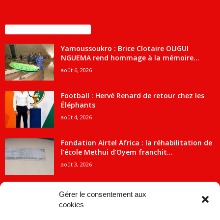
ENCORE PLUS D'ARTICLES
Yamoussoukro : Brice Clotaire OLIGUI
NGUEMA rend hommage à la mémoire...
août 6, 2026
Football : Hervé Renard de retour chez les
Éléphants
août 4, 2026
Fondation Airtel Africa : la réhabilitation de
l’école Methui d’Oyem franchit...
août 3, 2026
Gérer le consentement aux
cookies
CATÉGORIE POPULAIRE