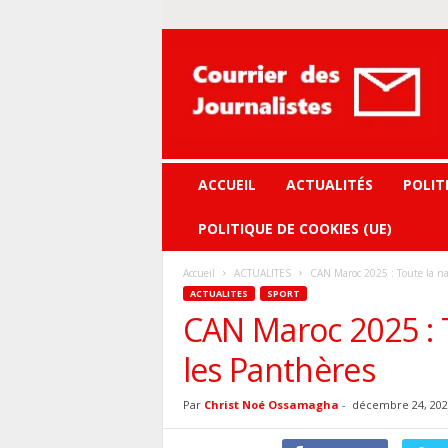
Courrier
des
journalistes
ACCUEIL
ACTUALITÉS
POLIT
POLITIQUE DE COOKIES (UE)
Accueil
ACTUALITES
CAN Maroc 2025 : Toute la nat
ACTUALITES
SPORT
CAN Maroc 2025 : T
les Panthères
Par
Christ Noé Ossamagha
-
décembre 24, 202