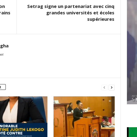
on
Setrag signe un partenariat avec cinq
rains
grandes universités et écoles
supérieures
agha
net
R