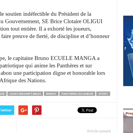
le soutien indéfectible du Président de la
 du Gouvernement, SE Brice Clotaire OLIGUI
n tout entière. Il a exhorté les joueurs,
faire preuve de fierté, de discipline et d’honneur
quipe, le capitaine Bruno ECUELE MANGA a
patriotique qui anime les Panthères et sur
Gabon une participation digne et honorable lors
’Afrique des Nations.
BON
LIONS INDOMPTABLES
MAROC
PANTHÈRES DU GABON
SPORT
Twitter
Article suivant