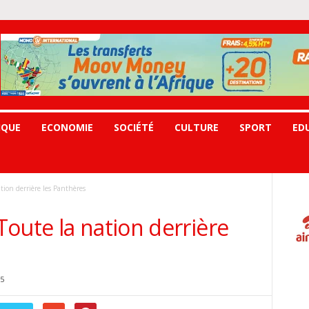
IQUE
ECONOMIE
SOCIÉTÉ
CULTURE
SPORT
ED
ion derrière les Panthères
oute la nation derrière
5